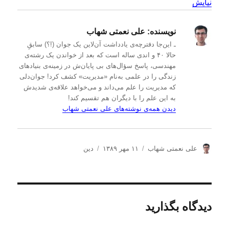
نیایش
نویسنده:
علی نعمتی شهاب
ـ این‌جا دفترچه‌ی یادداشت‌ آن‌لاین یک جوان (!؟) سابقِ
حالا ۴۰ و اندی ساله است که بعد از خواندن یک رشته‌ی
مهندسی، پاسخ سؤال‌های بی پایان‌ش در زمینه‌ی بنیادهای
زندگی را در علمی به‌نام «مدیریت» کشف کرد! جوان‌دلی
که مدیریت را علم می‌داند و می‌خواهد علاقه‌ی شدیدش
به این علم را با دیگران هم تقسیم کند!
دیدن همه‌ی نوشته‌های علی نعمتی شهاب
ن
ا
د
علی نعمتی شهاب
۱۱ مهر ۱۳۸۹
دین
و
ر
س
ی
س
ت
س
ا
ه‌
ن
ل
ه
د
ش
ا
دیدگاه بگذارید
ه
د
ه