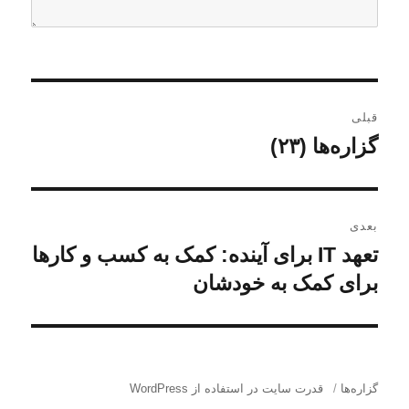
ر
قبلی
ا
گزاره‌ها (۲۳)
ن
و
ه
ش
ب
ت
بعدی
ه
ر
تعهد IT برای آینده: کمک به کسب و کارها
ن
ق
و
برای کمک به خودشان
ی
ب
ش
ل
ن
ت
ی
ه
و
:
ب
گزاره‌ها
قدرت سایت در استفاده از WordPress
ش
ع