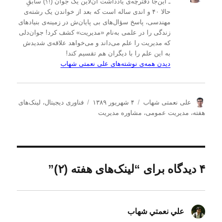
ـ این‌جا دفترچه‌ی یادداشت‌ آن‌لاین یک جوان (!؟) سابقِ
حالا ۴۰ و اندی ساله است که بعد از خواندن یک رشته‌ی
مهندسی، پاسخ سؤال‌های بی پایان‌ش در زمینه‌ی بنیادهای
زندگی را در علمی به‌نام «مدیریت» کشف کرد! جوان‌دلی
که مدیریت را علم می‌داند و می‌خواهد علاقه‌ی شدیدش
به این علم را با دیگران هم تقسیم کند!
دیدن همه‌ی نوشته‌های علی نعمتی شهاب
ن
ا
د
علی نعمتی شهاب
۴ شهریور ۱۳۸۹
فناوری دیجیتال
،
لینک‌های
و
ر
س
هفته
،
مدیریت عمومی
،
مشاوره مدیریت
ی
س
ت
س
ا
ه‌
ن
ل
ه
د
ش
ا
ه
د
۴ دیدگاه برای “لینک‌های هفته (۲)”
ه
د
ر
علي نعمتي شهاب
گفت: