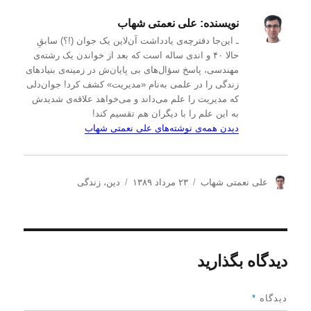
نویسنده:
علی نعمتی شهاب
ـ این‌جا دفترچه‌ی یادداشت‌ آن‌لاین یک جوان (!؟) سابقِ
حالا ۴۰ و اندی ساله است که بعد از خواندن یک رشته‌ی
مهندسی، پاسخ سؤال‌های بی پایان‌ش در زمینه‌ی بنیادهای
زندگی را در علمی به‌نام «مدیریت» کشف کرد! جوان‌دلی
که مدیریت را علم می‌داند و می‌خواهد علاقه‌ی شدیدش
به این علم را با دیگران هم تقسیم کند!
دیدن همه‌ی نوشته‌های علی نعمتی شهاب
ن
ا
د
علی نعمتی شهاب
۲۳ مرداد ۱۳۸۹
دین
،
زندگی
و
ر
س
ی
س
ت
س
ا
ه‌
ن
ل
ه
د
ش
ا
دیدگاه بگذارید
ه
د
ه
د
دیدگاه
*