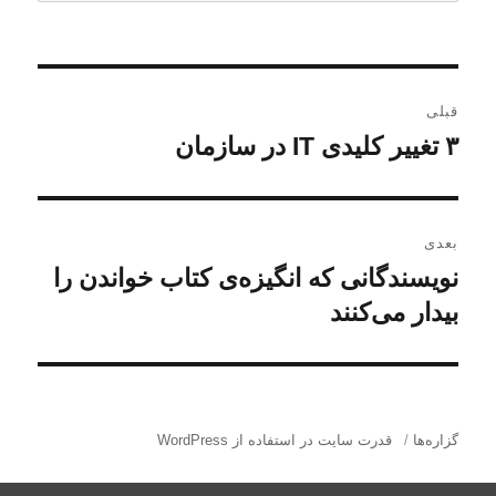
ر
قبلی
ا
۳ تغییر کلیدی IT در سازمان
ن
و
ه
ش
ب
ت
بعدی
ه
ر
نویسندگانی که انگیز‌ه‌ی کتاب‌ خواندن را
ن
ق
و
بیدار می‌کنند
ی
ب
ش
ل
ن
ت
ی
ه
و
:
ب
گزاره‌ها
قدرت سایت در استفاده از WordPress
ش
ع
د