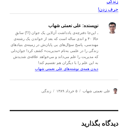
زندگی
حرف زدن!
نویسنده:
علی نعمتی شهاب
ـ این‌جا دفترچه‌ی یادداشت‌ آن‌لاین یک جوان (!؟) سابقِ
حالا ۴۰ و اندی ساله است که بعد از خواندن یک رشته‌ی
مهندسی، پاسخ سؤال‌های بی پایان‌ش در زمینه‌ی بنیادهای
زندگی را در علمی به‌نام «مدیریت» کشف کرد! جوان‌دلی
که مدیریت را علم می‌داند و می‌خواهد علاقه‌ی شدیدش
به این علم را با دیگران هم تقسیم کند!
دیدن همه‌ی نوشته‌های علی نعمتی شهاب
ن
ا
د
علی نعمتی شهاب
۵ خرداد ۱۳۸۹
زندگی
و
ر
س
ی
س
ت
س
ا
ه‌
ن
ل
ه
د
ش
ا
دیدگاه بگذارید
ه
د