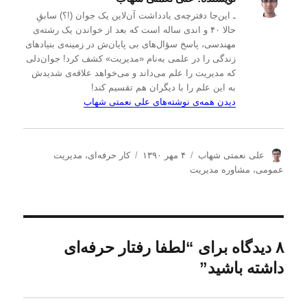
ـ این‌جا دفترچه‌ی یادداشت‌ آن‌لاین یک جوان (!؟) سابقِ
حالا ۴۰ و اندی ساله است که بعد از خواندن یک رشته‌ی
مهندسی، پاسخ سؤال‌های بی پایان‌ش در زمینه‌ی بنیادهای
زندگی را در علمی به‌نام «مدیریت» کشف کرد! جوان‌دلی
که مدیریت را علم می‌داند و می‌خواهد علاقه‌ی شدیدش
به این علم را با دیگران هم تقسیم کند!
دیدن همه‌ی نوشته‌های علی نعمتی شهاب
ن
ا
د
علی نعمتی شهاب
۴ مهر ۱۳۹۰
کار حرفه‌ای
،
مدیریت
و
ر
س
عمومی
،
مشاوره مدیریت
ی
س
ت
س
ا
ه‌
ن
ل
ه
د
ش
ا
ه
د
۸ دیدگاه برای “لطفا رفتار حرفه‌ای
ه
داشته باشید”
د
ر