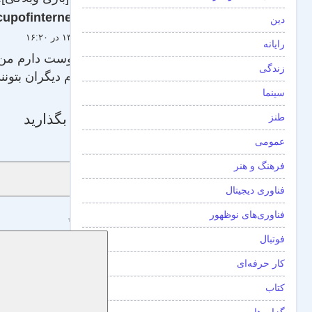
cupofinternet
دین
۳۰ آذر ۱۳۸۹ در ۱۶:۲۰
رایانه
خیلی دوست دارم من هم
زندگی
امیدوارم دیگران بتونن
سینما
دیدگاه بگذارید
طنز
عمومی
نام
*
فرهنگ و هنر
فناوری دیجیتال
فناوری‌های نوظهور
دیدگاه
*
فوتبال
کار حرفه‌ای
کتاب