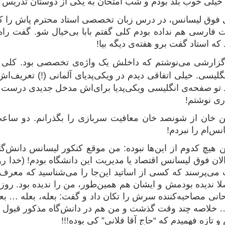
‌ی فوق لیسانس، در درس زبان تخصصی استاد محترم پاش را ک
 فارسی هم نداده بودم کلی گفتم بابا بی‌خیال شو. گفت راه ن
که استاد گفت برو هفته‌ی دیگه بیا!
م گزارشی می‌نوشتم که داخلش یک واژه‌ی تخصصی بود. کلی
گلیسی. خیلی اتفاقی دیدم در ویکی‌پدیای آلمانی (!) تعریف‌اش
 تو صفحه‌ی انگلیسی ویکی‌پدیا برای‌اش مدخل جدیدی درست 
ی نوشتم!
لین خان از شونصد خان معافیت سربازی را بگذرانم. دو ساع
نس‌ام را نبردم!
من هیچ کدوم از این‌ها نبوده: من موقع کنکور لیسانس دانش‌گ
الان فوق لیسانس اقتصاد یا مدیریت این دانشگاه بودم! (خدا رو
می‌پرسند که کسی از اساتید این‌جا را می‌شناسید که معرف‌تان
ا ندیده بودمش و ایشان هم همین‌طور، من را ندیده بود. روز 
حانی مصاحبه‌کننده سرش را تکان داد و گفت: بعله، بعله … بع
 خلاصه چند وقت گذشت و من هم در دانش‌گاه مذکور قبول نشد
و تازه فهمیدم که “حاج آقا فلانی” کی بوده!!!