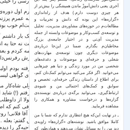
۳- درسی را خیلی خیلی خوب بلد بودم و شب امتحان به یکی از دوستان تدریس کردم. نتیجه: دوست من ۲۰ گرفت و خودم افتادم!!!
آخری یعنی دانش‌آموزْ ماندن همیشگی را بیش‌تر از
۴- ترم اول دوره
هر چیزی دوست دارم.) هدف از راه‌اندازی
که به عمرم پرزنت
«گزاره‌ها» این بوده که دانش و تجربیات‌ و
پرزنت‌ام خوب بود 
مطالعات‌م در حوزه‌های مشاوره‌ی مدیریت، تحلیل
و توسعه‌ی کسب‌وکار و موضوعات وابسته از جمله
۵- یک بار داشت
مدیریت آی‌تی و در اختیار جامعه‌ی بزرگ
داشت نه حتا به ان
مخاطبان‌م بگذارم. ضمنا در این‌جا درباره‌ی
ترجمه کردم و بعد
موضوعات دیگری چون: توسعه‌ی مهارت‌های
گزارش رفرنس‌دار
شغلی و حرفه‌ای و موضوعات و دغدغه‌های
شخصی من در مورد زندگی و دنیا هم چیزهایی
۶- رفته بودم او
می‌خوانید. اگر فکر می‌کنید می‌توانم کمک‌تان کنم،
نامه‌ی گواهی لیسا
برای اطلاع از داستان زندگی حرفه‌ای، تخصص و
۷- ولی شاه‌کار 
سوابق و کمک‌های احتمالی من و شیو‌ه‌ی
می‌رفتم (!) شاید 
ارتباط‌گیری، می‌توانید برگه‌ی
درباره‌ی نویسنده‌ی
معمولا از داوطلب 
گزاره‌ها و درخواست مشاوره و همکاری
را
معرفی کنم که اصل
مشاهده فرمایید.
حاج آقا فلانی! رو
ـ در نهایت این‌که هیچ انتظاری ندارم که شما با من
نفس گفتم: بعله …
کاملا موافق باشید. نوشته‌های «گزاره‌ها» زاویه‌ی
مصاحبه‌گر را دیدم 
دید من را به مسائل نشان می‌دهند و همان‌طور که