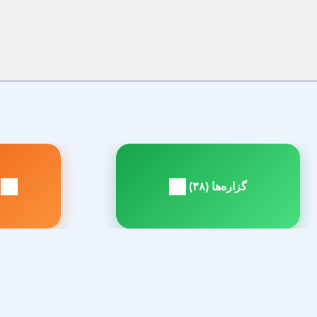
راهبری
نوشته
گزاره‌ها (۳۸)
آ
مطلب
م
بعدی:
ق