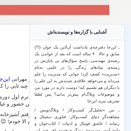
آشنایی با گزاره‌ها و نویسنده‌اش
ـ این‌جا دفترچه‌ی یادداشت‌ آن‌لاین یک جوان (!؟)
سابق و حالا ۴۰ ساله است که بعد از خواندن یک
رشته‌ی مهندسی، پاسخ سؤال‌های بی پایان‌ش در
زمینه‌ی بنیادهای زندگی را در علمی به‌نام
«مدیریت» کشف کرد! جوانی که مدیریت
را علم
امیر مهرانی
این‌جا
می‌داند
و می‌خواهد
علاقه‌ی شدیدش به این علم
را
ولی چند تایی را ک
با
دیگران هم
تقسیم کند! دوست دارید در مورد من
و موضوعات وبلاگ‌ام بیش‌تر بدانید؟ پس لطفا
۱ – ترم اول دو
تشریف ببرید
این‌جا
.
کلاس حضور و غیاب
ـ من «تحلیل‌گر کسب‌وکار / وبلاگ‌نویس /
۲- رفتم آشپزخان
مشاهده‌گرِ دنیای کسب‌وکار، فناوری دیجیتال و
بردم الا خودم! 😉
رسانه / عاشق فوتبال و ادبیات / کتاب‌خوان و
دانش‌آموز مدرسه‌ی زندگی» هستم (هر چند این