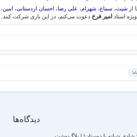
 از
شیث
،
سماع
،
شهرام
،
علی رضا
،
احسان اردستانی
،
امین
،
امیر فرخ
ویژه استاد
دعوت می‌کنم، در این بازی شرکت کنند.
یام!
دیدگاه‌ها
: شادی شبانه با دوستان! | بلاگ‌نوشت