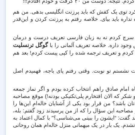
رد توی یک کفش که باید پرزنت انگلیسی بدهی. من هم
داره باید بیای. خلاصه رفتم به پرزنت کردن و این‌قدر
 سرچ کردم نه به زبان فارسی تعریف درست و درمان
گوگل ترنسلیت
 وجود داره. خلاصه تعریف آلمانی را با
کردم و تعریف ترجمه شده را کپی پیست کردم! بعد هم
ت نشستم تو نوبت. وقتی رفتم پای باجه، فهمیدم اصل‌
اه امام صادق راهم انتخاب کرده بودم و اگر نماز جمعه
 شکر که الان افتخارم پلی‌تکنیکی بودنه!) موقع مصاحبه
 باشد؟ من قرار بود یکی از آشنایان خاله‌ام این‌ها را
مصاحبه این سؤال را که از من پرسیدند زود گفتم: بله،
د گفت: “ایشون را ببینی می‌شناسی؟” با کمال اعتماد به
م. یک بار در یک میهمانی منزل خاله‌ام همان روحانی