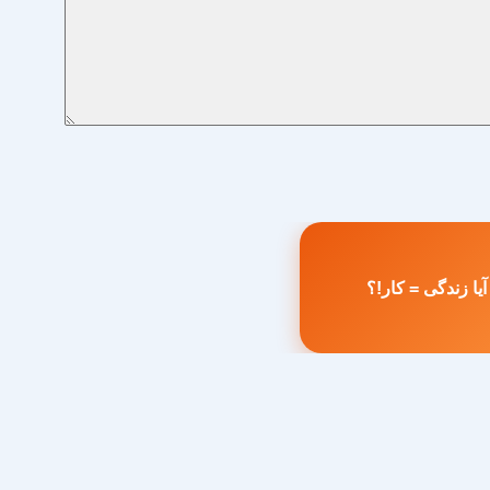
یا زندگی = کار!؟
طلب
بلی: