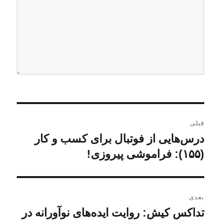
ر
قبلی
ا
درس‌هایی از فوتبال برای کسب و کار
ن
و
(۱۵۵): فراموشی پیروزی!
ه
ش
ب
ت
ه
ر
بعدی
ق
تداکس کیش: روایت ایده‌های نوآورانه در
ن
ی
ب