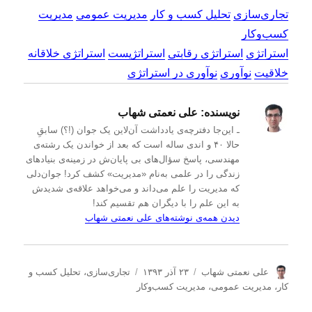
تجاری‌سازی
تحلیل کسب و کار
مدیریت عمومی
مدیریت
کسب‌و‌کار
استراتژی
استراتژی رقابتی
استراتژیست
استراتژی خلاقانه
خلاقیت
نوآوری
نوآوری در استراتژی
نویسنده:
علی نعمتی شهاب
ـ این‌جا دفترچه‌ی یادداشت‌ آن‌لاین یک جوان (!؟) سابقِ
حالا ۴۰ و اندی ساله است که بعد از خواندن یک رشته‌ی
مهندسی، پاسخ سؤال‌های بی پایان‌ش در زمینه‌ی بنیادهای
زندگی را در علمی به‌نام «مدیریت» کشف کرد! جوان‌دلی
که مدیریت را علم می‌داند و می‌خواهد علاقه‌ی شدیدش
به این علم را با دیگران هم تقسیم کند!
دیدن همه‌ی نوشته‌های علی نعمتی شهاب
ن
ا
د
علی نعمتی شهاب
۲۳ آذر ۱۳۹۳
تجاری‌سازی
،
تحلیل كسب و
و
ر
س
كار
،
مدیریت عمومی
،
مدیریت كسب‌و‌كار
ی
س
ت