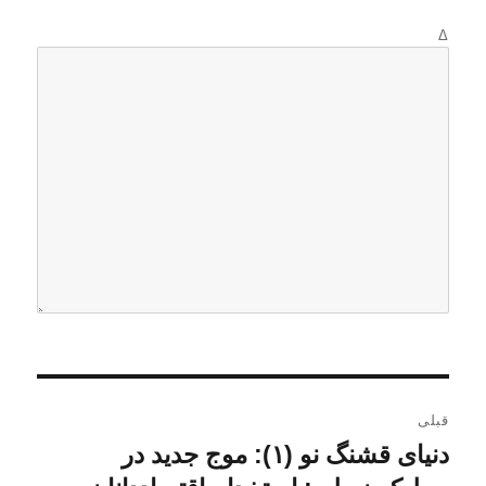
Δ
ر
قبلی
ا
دنیای قشنگ نو (۱): موج جدید در
ن
و