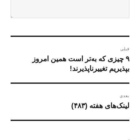
ر
قبلی
ا
۹ چیزی که به‌تر است همین امروز
ن
و
بپذیریم تغییرناپذیرند!
ه
ش
ب
ت
ه
ر
بعدی
ق
لینک‌های هفته (۴۸۳)
ن
ی
ب
و
ل
ن
ش
ی
ت
و
: