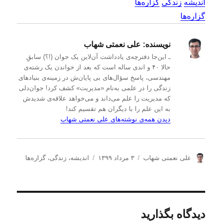
اندیشه
زندگی
گزاره‌ها
گزاره‌ها
نویسنده:
علی نعمتی شهاب
ـ این‌جا دفترچه‌ی یادداشت‌ آن‌لاین یک جوان (!؟) سابقِ
حالا ۴۰ و اندی ساله است که بعد از خواندن یک رشته‌ی
مهندسی، پاسخ سؤال‌های بی پایان‌ش در زمینه‌ی بنیادهای
زندگی را در علمی به‌نام «مدیریت» کشف کرد! جوان‌دلی
که مدیریت را علم می‌داند و می‌خواهد علاقه‌ی شدیدش
به این علم را با دیگران هم تقسیم کند!
دیدن همه‌ی نوشته‌های علی نعمتی شهاب
ن
ا
د
علی نعمتی شهاب
۳ مرداد ۱۳۹۹
اندیشه
،
زندگی
،
گزاره‌ها
و
ر
س
ی
س
ت
س
ا
ه‌
ن
ل
ه
د
ش
ا
دیدگاه بگذارید
ه
د