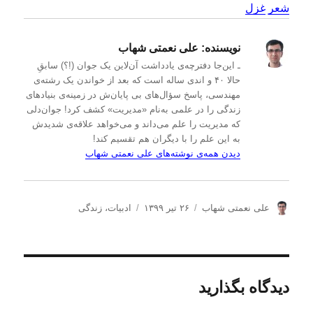
شعر
غزل
نویسنده:
علی نعمتی شهاب
ـ این‌جا دفترچه‌ی یادداشت‌ آن‌لاین یک جوان (!؟) سابقِ
حالا ۴۰ و اندی ساله است که بعد از خواندن یک رشته‌ی
مهندسی، پاسخ سؤال‌های بی پایان‌ش در زمینه‌ی بنیادهای
زندگی را در علمی به‌نام «مدیریت» کشف کرد! جوان‌دلی
که مدیریت را علم می‌داند و می‌خواهد علاقه‌ی شدیدش
به این علم را با دیگران هم تقسیم کند!
دیدن همه‌ی نوشته‌های علی نعمتی شهاب
ن
ا
د
علی نعمتی شهاب
۲۶ تیر ۱۳۹۹
ادبیات
،
زندگی
و
ر
س
ی
س
ت
س
ا
ه‌
ن
ل
ه
د
ش
ا
دیدگاه بگذارید
ه
د
ه