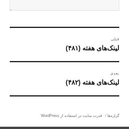
ر
قبلی
ا
لینک‌های هفته (۴۸۱)
ن
و
ه
ش
ب
ت
بعدی
ه
ر
لینک‌های هفته (۴۸۲)
ن
ق
و
ی
ب
ش
ل
ن
ت
ی
ه
گزاره‌ها
قدرت سایت در استفاده از WordPress
و
:
ب