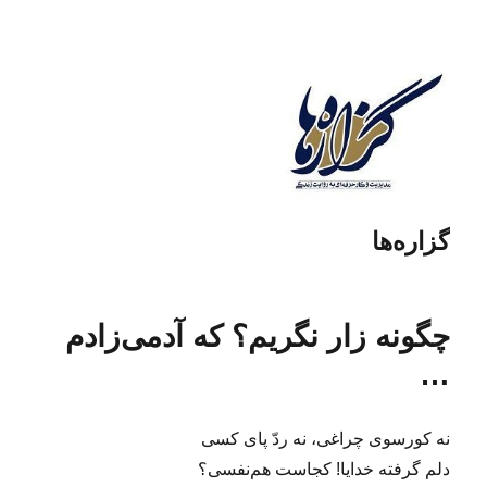
گزاره‌ها
چگونه زار نگریم؟ که آدمی‌زادم
…
نه کورسوی چراغی، نه ردّ پای کسی
دلم گرفته خدایا! کجاست هم‌نفسی؟