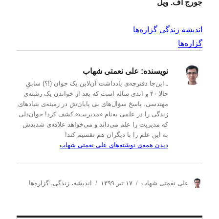
جورج اف. ویل
اندیشه
زندگی
گزاره‌ها
گزاره‌ها
نویسنده:
علی نعمتی شهاب
ـ این‌جا دفترچه‌ی یادداشت‌ آن‌لاین یک جوان (!؟) سابقِ
حالا ۴۰ و اندی ساله است که بعد از خواندن یک رشته‌ی
مهندسی، پاسخ سؤال‌های بی پایان‌ش در زمینه‌ی بنیادهای
زندگی را در علمی به‌نام «مدیریت» کشف کرد! جوان‌دلی
که مدیریت را علم می‌داند و می‌خواهد علاقه‌ی شدیدش
به این علم را با دیگران هم تقسیم کند!
دیدن همه‌ی نوشته‌های علی نعمتی شهاب
ن
ا
د
علی نعمتی شهاب
۱۷ تیر ۱۳۹۹
اندیشه
،
زندگی
،
گزاره‌ها
و
ر
س
ی
س
ت
س
ا
ه‌