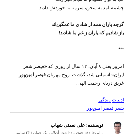
چشم‌م آمد به سخن، سرمه به خوردش دادند
گرچه یاران همه از شادی ما غمگین‌اند
باز شادیم که یاران ز غم ما شادند!
***
امروز یعنی ۸ آبان، ۱۲ سال از روزی که «قیصر شعر
ایران» آسمانی شد، گذشت. روح مهربان‌
قیصر امین‌پور
غریق دریای رحمت الهی.
ادبیات
زندگی
شعر
قیصر امین‌پور
نویسنده:
علی نعمتی شهاب
ـ این‌جا دفترچه‌ی یادداشت‌ آن‌لاین یک جوان (!؟) سابقِ