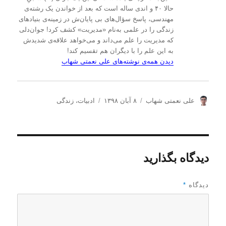
حالا ۴۰ و اندی ساله است که بعد از خواندن یک رشته‌ی
مهندسی، پاسخ سؤال‌های بی پایان‌ش در زمینه‌ی بنیادهای
زندگی را در علمی به‌نام «مدیریت» کشف کرد! جوان‌دلی
که مدیریت را علم می‌داند و می‌خواهد علاقه‌ی شدیدش
به این علم را با دیگران هم تقسیم کند!
دیدن همه‌ی نوشته‌های علی نعمتی شهاب
ن
ا
د
علی نعمتی شهاب
۸ آبان ۱۳۹۸
ادبیات
،
زندگی
و
ر
س
ی
س
ت
س
ا
ه‌
ن
ل
ه
د
ش
ا
دیدگاه بگذارید
ه
د
ه
د
دیدگاه
*
ر