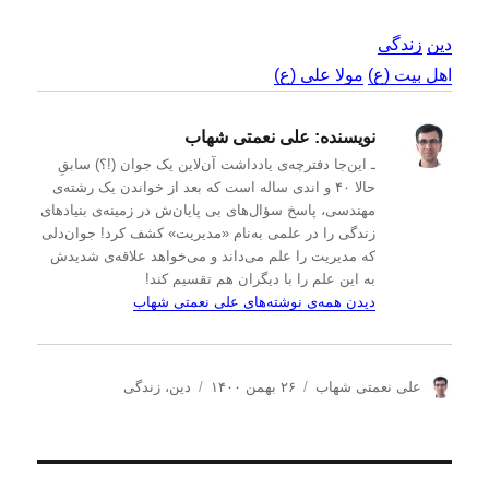
دین
زندگی
اهل بیت (ع)
مولا علی (ع)
نویسنده:
علی نعمتی شهاب
ـ این‌جا دفترچه‌ی یادداشت‌ آن‌لاین یک جوان (!؟) سابقِ
حالا ۴۰ و اندی ساله است که بعد از خواندن یک رشته‌ی
مهندسی، پاسخ سؤال‌های بی پایان‌ش در زمینه‌ی بنیادهای
زندگی را در علمی به‌نام «مدیریت» کشف کرد! جوان‌دلی
که مدیریت را علم می‌داند و می‌خواهد علاقه‌ی شدیدش
به این علم را با دیگران هم تقسیم کند!
دیدن همه‌ی نوشته‌های علی نعمتی شهاب
ن
ا
د
علی نعمتی شهاب
۲۶ بهمن ۱۴۰۰
دین
،
زندگی
و
ر
س
ی
س
ت
س
ا
ه‌
ن
ل
ه