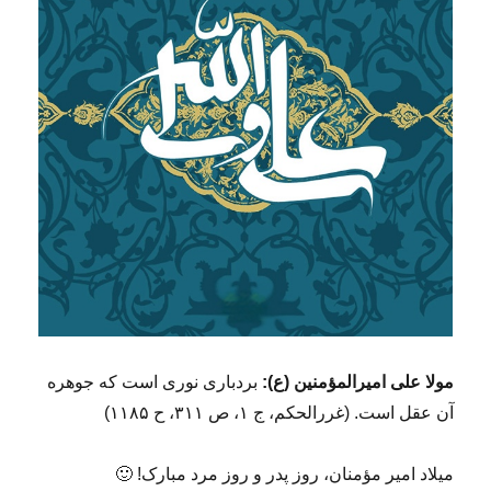
مولا علی امیرالمؤمنین (ع):
بردبارى نورى است که جوهره
آن عقل است. (غررالحکم، ج ۱، ص ۳۱۱، ح ۱۱۸۵)
میلاد امیر مؤمنان، روز پدر و روز مرد مبارک! 🙂