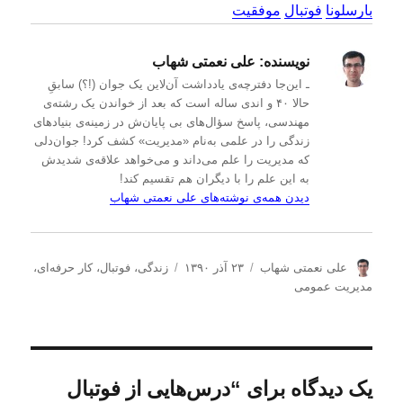
بارسلونا
فوتبال
موفقیت
نویسنده:
علی نعمتی شهاب
ـ این‌جا دفترچه‌ی یادداشت‌ آن‌لاین یک جوان (!؟) سابقِ
حالا ۴۰ و اندی ساله است که بعد از خواندن یک رشته‌ی
مهندسی، پاسخ سؤال‌های بی پایان‌ش در زمینه‌ی بنیادهای
زندگی را در علمی به‌نام «مدیریت» کشف کرد! جوان‌دلی
که مدیریت را علم می‌داند و می‌خواهد علاقه‌ی شدیدش
به این علم را با دیگران هم تقسیم کند!
دیدن همه‌ی نوشته‌های علی نعمتی شهاب
ن
ا
د
علی نعمتی شهاب
۲۳ آذر ۱۳۹۰
زندگی
،
فوتبال
،
کار حرفه‌ای
،
و
ر
س
مدیریت عمومی
ی
س
ت
س
ا
ه‌
ن
ل
ه
د
ش
ا
ه
د
یک دیدگاه برای “درس‌هایی از فوتبال
ه