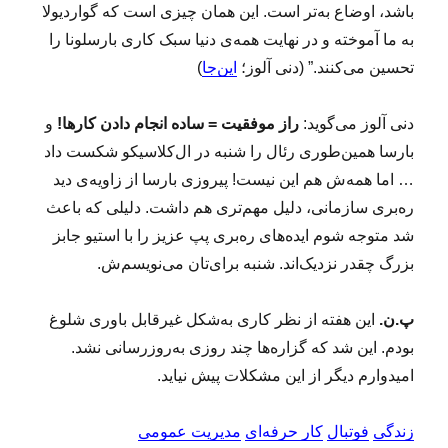
باشد، اوضاع به‌تر است. این همان چیزی است که گواردیولا
به ما آموخته و در نهایت همه‌ی دنیا سبک کاری بارسلونا را
تحسین می‌کنند.” (دنی آلوز؛
این‌جا
)
دنی آلوز می‌گوید:
راز موفقیت = ساده انجام دادن کارها!
و
بارسا همین‌طوری رئال را شنبه در ال‌کلاسیکو شکست داد
… اما همه‌ش هم این نیست! پیروزی بارسا از زاویه‌ی دید
ره‌بری سازمانی، دلیل مهم‌تری هم داشت. دلیلی که باعث
شد متوجه شوم ایده‌های ره‌بری پپ عزیز را با استیو جابز
بزرگ چقدر نزدیک‌اند. شنبه برای‌تان می‌نویسم‌ش.
پ.ن.
این هفته از نظر کاری به‌شکل غیرقابل باوری شلوغ
بودم. این شد که گزاره‌ها چند روزی به‌روزرسانی نشد.
امیدوارم دیگر از این مشکلات پیش نیاید.
زندگی
فوتبال
کار حرفه‌ای
مدیریت عمومی