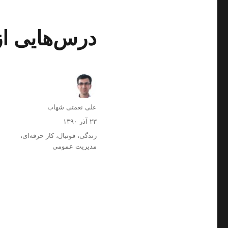
درس‌هایی از 
ن
علی نعمتی شهاب
و
ا
۲۳ آذر ۱۳۹۰
ی
ر
د
زندگی
،
فوتبال
،
کار حرفه‌ای
،
س
س
س
مدیریت عمومی
ن
ا
ت
د
ل
ه‌
ه
ش
ه
د
ا
ه
د
ر