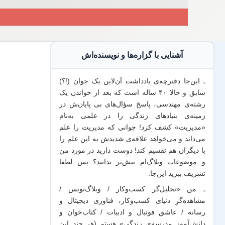
آشنایی با گزاره‌ها و نویسنده‌اش
ـ این‌جا دفترچه‌ی یادداشت‌ آن‌لاین یک جوان (!؟)
سابق و حالا ۴۰ ساله است که بعد از خواندن یک
رشته‌ی مهندسی، پاسخ سؤال‌های بی پایان‌ش در
زمینه‌ی بنیادهای زندگی را در علمی به‌نام
«مدیریت» کشف کرد! جوانی که مدیریت
را علم
می‌داند
و می‌خواهد
علاقه‌ی شدیدش به این علم
را
با
دیگران هم
تقسیم کند! دوست دارید در مورد من
و موضوعات وبلاگ‌ام بیش‌تر بدانید؟ پس لطفا
تشریف ببرید
این‌جا
.
ـ من «تحلیل‌گر کسب‌وکار / وبلاگ‌نویس /
مشاهده‌گرِ دنیای کسب‌وکار، فناوری دیجیتال و
رسانه / عاشق فوتبال و ادبیات / کتاب‌خوان و
دانش‌آموز مدرسه‌ی زندگی» هستم (هر چند این