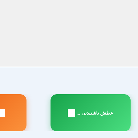
راهبری
نوشته
عطش ناشنیدنی ...
مطلب
م
بعدی:
ق