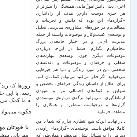
آخری یعنی دانش‌آموزْ ماندن همیشگی را بیش‌تر از
هر چیزی دوست دارم.) هدف از راه‌اندازی
«گزاره‌ها» این بوده که دانش و تجربیات‌ و
مطالعات‌م در حوزه‌های مشاوره‌ی مدیریت، تحلیل
و توسعه‌ی کسب‌وکار و موضوعات وابسته از جمله
مدیریت آی‌تی و در اختیار جامعه‌ی بزرگ
مخاطبان‌م بگذارم. ضمنا در این‌جا درباره‌ی
موضوعات دیگری چون: توسعه‌ی مهارت‌های
شغلی و حرفه‌ای و موضوعات و دغدغه‌های
شخصی من در مورد زندگی و دنیا هم چیزهایی
می‌خوانید. اگر فکر می‌کنید می‌توانم کمک‌تان کنم،
برای اطلاع از داستان زندگی حرفه‌ای، تخصص و
این روزها که زند
سوابق و کمک‌های احتمالی من و شیو‌ه‌ی
می‌رسد. با این حا
ارتباط‌گیری، می‌توانید برگه‌ی
درباره‌ی نویسنده‌ی
که به ما کمک می‌ک
گزاره‌ها و درخواست مشاوره و همکاری
را
اما چگونه می‌توان 
مشاهده فرمایید.
ـ در نهایت این‌که هیچ انتظاری ندارم که شما با من
با خودتان مه
کاملا موافق باشید. نوشته‌های «گزاره‌ها» زاویه‌ی
مهربانی سخن 
دید من را به مسائل نشان می‌دهند و همان‌طور که