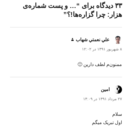
د
ش
ا
۳۳ دیدگاه برای “… و پست شماره‌ی
ه
د
هزار: چرا گزاره‌ها!؟”
ه
د
ر
علي نعمتي شهاب
گفت:
۸ شهریور ۱۳۹۱ در ۱۲:۰۲
ممنون‌م لطف دارین 🙂
امین
گفت:
۲۷ مرداد ۱۳۹۱ در ۱۴:۰۹
سلام
اول تبریک میگم