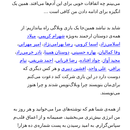
می‌بینم چه اتفاقات خوبی برای این آدم‌ها می‌افتد. همین یک
انگیزه برای ادامه دادن من کافی است …
شاید بد نباشد همین‌جا یک بازی وبلاگی راه بیاندازیم: از
همه‌ی دوستان ارجمند به‌ویژه
شهرام کریمی
،
میلاد
اسلامی‌زاد
،
اسما کروبی
،
رضا بهرامی‌نژاد
،
امیر مهرانی
،
وفا کمالیان
،
بهاره حسینی
،
دوستان همینا
،
نادر خرمی‌راد
،
مجید آواژ
،
جواد افتاده
،
رضا قربانی
،
احمد شریفی
،
نیام
یراقی
،
علی واحد
،
افشین دبیری
و هر کس دیگری که
دوست دارد در این بازی شرکت کند دعوت می‌کنم
برای‌مان بنویسند چرا وبلاگ‌نویس شدند و چرا هنوز
می‌نویسند.
از همه‌ی شما هم که نوشته‌های مرا می‌خوانید و هر روز به
من انرژی بیش‌تری می‌بخشید، صمیمانه و از اعماق قلب‌م
سپاس‌گزارم. به امید رسیدن به پست شماره‌ی ده‌ هزار!