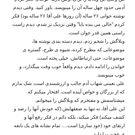
آدمی حدود چهل ساله آن را مینویسد. باور کنید. وقتی دیدم
نوشته جوانی ۲۶ ساله (آن روزها علی آقا ۲۶ ساله بود) فکر
کردم “خالی می بنده بابا” وقتی نزدیک تر شدم، دیدم راست
راستی همین قدر جوان است.
وبلاگش را شخم زدم، دیدم دسته بندی نوشته ها،
موضوعاتی که مطرح کرده، شیوه ی طرح، گستره ی
موضوعات، حتی ارتباطاتش، خیلی پخته است.
خواندن را ادامه دادم، دیدم واقعاً خوب وقت میگذارد، و
خوب مینویسد.
علی نعمتی شهاب آدم جالب و ارزشمندی است. شک ندارم
که از بزرگان و خواص آینده است. افتخار میکنم که
میشناسمش و مفتخرم که وبلاگش را میخوانم.
این علی آقا، نه تنها به ضعفهایش (که خودش آنها را رصد و
کشف میکند) فکر میکند، بلکه دائم در فکر رفع‌ آنها و
ارتقای خود (خود سازی) است…. تمام نشانه های یک نابغه
ی عجیب را دارد.