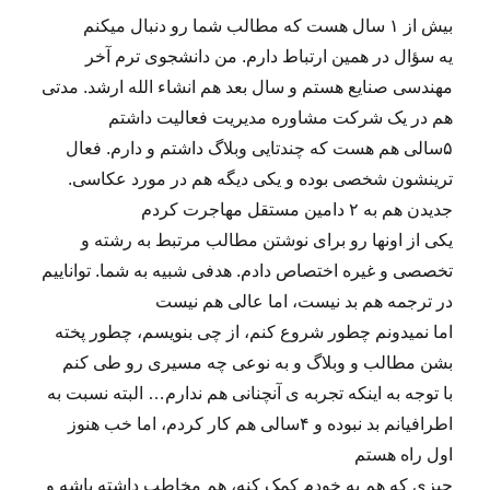
بیش از ۱ سال هست که مطالب شما رو دنبال میکنم
یه سؤال در همین ارتباط دارم. من دانشجوی ترم آخر
مهندسی صنایع هستم و سال بعد هم انشاء الله ارشد. مدتی
هم در یک شرکت مشاوره مدیریت فعالیت داشتم
۵سالی هم هست که چندتایی وبلاگ داشتم و دارم. فعال
ترینشون شخصی بوده و یکی دیگه هم در مورد عکاسی.
جدیدن هم به ۲ دامین مستقل مهاجرت کردم
یکی از اونها رو برای نوشتن مطالب مرتبط به رشته و
تخصصی و غیره اختصاص دادم. هدفی شبیه به شما. تواناییم
در ترجمه هم بد نیست، اما عالی هم نیست
اما نمیدونم چطور شروع کنم، از چی بنویسم، چطور پخته
بشن مطالب و وبلاگ و به نوعی چه مسیری رو طی کنم
با توجه به اینکه تجربه ی آنچنانی هم ندارم… البته نسبت به
اطرافیانم بد نبوده و ۴سالی هم کار کردم، اما خب هنوز
اول راه هستم
چیزی که هم به خودم کمک کنه، هم مخاطب داشته باشه و