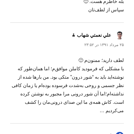
بله خاطرم هست. 🙂
سپاس از لطف‌تان
علي نعمتي شهاب
گفت:
۲۵ مرداد ۱۳۹۱ در ۲۳:۵۲
لطف دارید؛ ممنون‌م 🙂
با مشکلی که فرمودید کاملن موافق‌م؛ اما همان‌طور که
نوشته‌اید باید به “شور درون” متکی بود. من بارها شده از
نظر جسمی و روحی به‌شدت فرسوده بوده‌ام یا زمان کافی
نداشته‌ام؛اما آن شور درونی مرا مجبور به نوشتن کرده
است. کاش همه‌ی ما این صدای درونی‌مان را کشف
می‌کردیم …