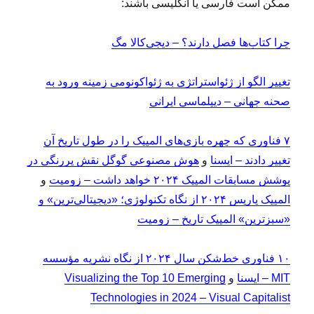
ممکن است فارسی یا انگلیسی باشند:
چرا کتاب‌ها فصل دارند؟ – دیجی‌کالا مگ
تغییر الگو از ژئواستراتژی به ژئواکونومی زمینه ورود به
صحنه جهانی – دیپلماسی ایرانی
۷ فناوری که چهره بازی‌های المپیک را در طول تاریخ آن
تغییر دادند – ایسنا
و
هوش مصنوعی گوگل نقش پررنگی در
پوشش مسابقات المپیک ۲۰۲۴ خواهد داشت – زومیت
و
المپیک پاریس ۲۰۲۴ از نگاه تکنولوژی؛ «دیجیتالی‌ترین» و
«سبزترین» المپیک تاریخ – زومیت
۱۰ فناوری‌ خط‌شکن سال ۲۰۲۴ از نگاه نشریه مؤسسه
MIT – ایسنا
و
Visualizing the Top 10 Emerging
Technologies in 2024 – Visual Capitalist