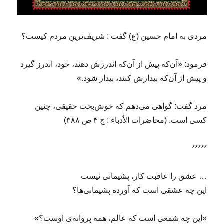
ت
ه
(
۶
مردى به امام حسین (ع) گفت : شریف‌ترینِ مردم کیست؟
۴
۰
)
فرمود: «آن‌که پیش از آن‌که اندرزش دهند، خود، اندرز گیرد
و پیش از آن‌که بیدارش کنند، بیدار شود.»
مرد گفت: گواهى مى‌دهم که خوش‌بخت حقیقى، چنین
کسى است. (محاضرات الاُدباء : ج ۴ ص ۳۸۸)
*****
… عشق را عاقبت کار، پشیمانی نیست
این چه عشقی است که آورده پشیمانی‌ها؟
«این چه شمعی است که عالم، همه پروانه‌ی اوست؟»