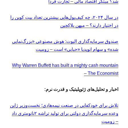
شد؟ مبتکر اقتصاد مالی – تجارت فردا
در سال ۲۰۲۴، چه کیف‌پول‌هایی بیشترین تعداد بیت کوین را
در اختیار دارند؟ – میهن بلاکچین
صندوق سرمایه‌گذاری الیوت: هوش مصنوعی «بزرگ‌نمایی
شده» و سهام انویدیا «حبابی» است – زومیت
Why Warren Buffett has built a mighty cash mountain
– The Economist
اخبار و تحلیل‌های ژئوپلیتیک و قدرت نرم:
تلاش برای خودکفایی در صنعت نیمه‌هادی؛ نخست‌وزیر ژاپن
وعده سرمایه‌گذاری دولتی برای تولید تراشه ۲نانومتری داد
– زومیت