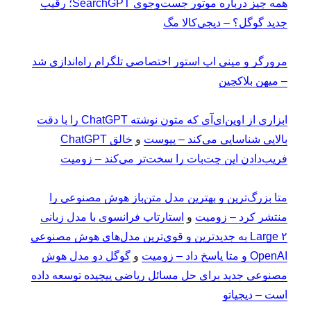
همه چیز درباره موتور جست‌وجوی SearchGPT؛ رقیب
جدید گوگل؟ – دیجی‌کالا مگ
مرورگر و مینی اپ استور اختصاصی تلگرام راه‌اندازی شد
– میهن بلاکچین
ابزاری از اوپن‌ای‌آی که متون نوشته ChatGPT را با دقت
بالایی شناسایی می‌کند – پیوست
و
خالق ChatGPT
فریب‌دادن این چت‌بات را سخت‌تر می‌کند – زومیت
متا بزرگ‌ترین و بهترین مدل متن‌باز هوش مصنوعی را
منتشر کرد – زومیت
و
استارتاپ فرانسوی با مدل زبانی
Large ۲ به جدیدترین و قوی‌ترین مدل‌های هوش مصنوعی
OpenAI و متا پاسخ داد – زومیت
و
گوگل دو مدل هوش
مصنوعی جدید برای حل مسائل ریاضی پیچیده توسعه داده
است – دیجیاتو