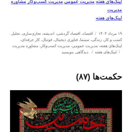
لینک‌های هفته
مدیریت عمومی
مدیریت کسب‌و‌کار
مشاوره
مدیریت
لینک‌های هفته
ا
د
۱۹ مرداد ۱۴۰۳
اقتصاد
،
اقتصاد گردشی
،
اندیشه
،
تجاری‌سازی
،
تحلیل
ر
س
كسب و كار
،
زندگی
،
سینما
،
فناوری دیجیتال
،
فوتبال
،
کار حرفه‌ای
،
س
ت
لینک‌های هفته
،
مدیریت عمومی
،
مدیریت كسب‌و‌كار
،
مشاوره مدیریت
ا
ب
ه‌
ب
لینک‌های هفته
دیدگاهی بنویسید
ل
ر
ه
ر
ش
چ
ا
ا
د
س
ی
حکمت‌ها (۸۷)
ه
ب‌
ل
د
ه
ی
ر
ا
ن
ک‌
ه
ا
ی
ه
ف