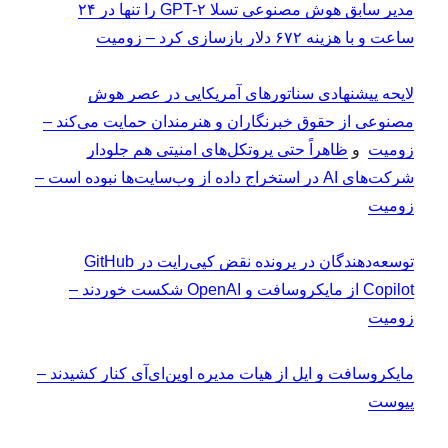
مدیر سابق هوش مصنوعی تسلا GPT-۲ را تنها در ۲۴
ساعت و با هزینه ۶۷۲ دلار بازسازی کرد – زومیت
لایحه پیشنهادی سناتورهای آمریکایی در عصر هوش
مصنوعی از حقوق خبرنگاران و هنرمندان حمایت می‌کند –
زومیت
و
ظاهراً حتی پروتکل‌های امنیتی هم جلودار
شرکت‌های AI در استخراج داده از وب‌سایت‌ها نبوده است –
زومیت
توسعه‌دهندگان در پرونده نقض کپی‌رایت در GitHub
Copilot از مایکروسافت و OpenAI شکست خوردند –
زومیت
مایکروسافت و اپل از هیات مدیره اوپن‌ای‌آی کنار کشیدند –
پیوست