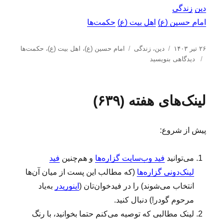
دین
زندگی
امام حسین (ع)
اهل بیت (ع)
حکمت‌ها
ا
د
ب
۲۶ تیر ۱۴۰۳
دین
،
زندگی
امام حسین (ع)
،
اهل بیت (ع)
،
حکمت‌ها
ر
ب
س
ر
دیدگاهی بنویسید
س
ر
ت
چ
ا
ا
ه‌
س
ل
ی
ه
ب‌
لینک‌های هفته (۶۳۹)
ش
ح
ا
ه
د
ک
ا
ه
م
پیش از شروع:
د
ت‌
ر
ه
ا
می‌توانید
فید وب‌سایت گزاره‌ها
و هم‌چنین
فید
(
لینک‌دونی گزاره‌ها
(که مطالب این پست از میان آن‌ها
۸
۷
انتخاب می‌شوند) را در فیدخوان‌تان (
اینوریدر
به‌یاد
)
مرحوم گودر!) دنبال کنید.
لینک‌ مطالبی که توصیه می‌کنم حتما بخوانید، با رنگ