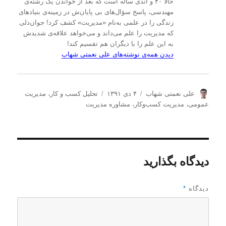
حالا ۴۰ و اندی ساله است که بعد از خواندن یک رشته‌ی
مهندسی، پاسخ سؤال‌های بی پایان‌ش در زمینه‌ی بنیادهای
زندگی را در علمی به‌نام «مدیریت» کشف کرد! جوان‌دلی
که مدیریت را علم می‌داند و می‌خواهد علاقه‌ی شدیدش
به این علم را با دیگران هم تقسیم کند!
دیدن همه‌ی نوشته‌های علی نعمتی شهاب
ن
ا
د
علی نعمتی شهاب
۴ دی ۱۳۹۱
تحلیل كسب و كار
،
مدیریت
و
ر
س
عمومی
،
مدیریت كسب‌و‌كار
،
مشاوره مدیریت
ی
س
ت
س
ا
ه‌
ن
ل
ه
د
ش
ا
ه
د
دیدگاه بگذارید
ه
د
ر
دیدگاه
*