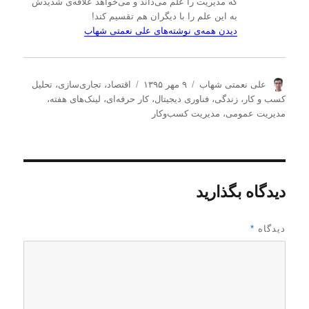
که مدیریت را علم می‌داند و می‌خواهد علاقه‌ی شدیدش
به این علم را با دیگران هم تقسیم کند!
دیدن همه‌ی نوشته‌های علی نعمتی شهاب
ن
ا
د
علی نعمتی شهاب
۹ مهر ۱۳۹۵
اقتصاد
،
تجاری‌سازی
،
تحلیل
و
ر
س
كسب و كار
،
زندگی
،
فناوری دیجیتال
،
کار حرفه‌ای
،
لینک‌های هفته
،
ی
س
ت
مدیریت عمومی
،
مدیریت كسب‌و‌كار
س
ا
ه‌
ن
ل
ه
د
ش
ا
ه
د
ه
دیدگاه بگذارید
د
ر
دیدگاه
*