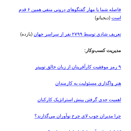
فاصله شما با مهار گفتگوهای درونی منفی همین ۶ قدم
است
‌ (دیجیاتو)
تعریف شادی توسط ۲۷۹۹ نفر از سراسر جهان
(بازده)
مدیریت کسب‌وکار:
۹ رمز موفقیت کارآفرینان از زبان خالق توییتر
هنر واگذاری مسئولیت به کارمندان
اهمیت جدی گرفتن بینش استراتژیک کارکنان
چرا مدیران چوب لای چرخ نوآوران می‏‌گذارند؟