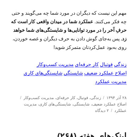
مهم این نیست که دیگران در مورد شما چه می‌گویند و حتی
چه فکر می‌کنند.
عملکرد شما در میدان واقعی کار است که
حرفِ آخر را در مورد توانایی‌ها و شایستگی‌های شما خواهد
زد.
پس به‌جای گوش دادن به حرف دیگران و غصه خوردن،
روی به‌بود عمل‌کردتان متمرکز شوید!
زندگی
فوتبال
کار حرفه‌ای
مدیریت کسب‌و‌کار
اصلاح عملکرد ضعیف
شایستگی
شایستگی‌های کاری
مدیریت عملکرد
ا
د
ب
۲۸ آذر ۱۳۹۴
زندگی
،
فوتبال
،
کار حرفه‌ای
،
مدیریت كسب‌و‌كار
ر
س
ر
اصلاح عملکرد ضعیف
،
شایستگی
،
شایستگی‌های كاری
،
مدیریت
س
ت
ب
چ
عملکرد
۲ دیدگاه
ا
ه‌
ر
س
ل
ه
ا
ب‌
ش
ا
ی
ه
لینک‌های هفته (۲۶۸)
د
د
ا