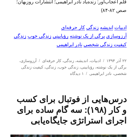
قلم اعجاب‌آور: زنده‌یاد نادر ابراهیمی؛ انتشارات روزبهان؛
صص ۸۲-۸۴)
ادبیات
اندیشه
زندگی
کار حرفه‌ای
آرزوسازی
برگی از یک نوشته
رؤیابینی
زندگی خوب
زندگی
کیفیت زندگی شخصی
نادر ابراهیمی
ا
د
ب
۲۲ آذر ۱۳۹۴
ادبیات
،
اندیشه
،
زندگی
،
کار حرفه‌ای
آرزوسازی
،
ر
س
ر
برگی از یک نوشته
،
رؤیابینی
،
زندگی خوب
،
زندگی
،
کیفیت زندگی
س
ت
ب
چ
شخصی
،
نادر ابراهیمی
۱ دیدگاه
ا
ه‌
ر
س
ل
ه
ا
ب‌
ش
ا
ی
ه
درس‌هایی از فوتبال برای کسب
د
ز
ا
ه
ن
و کار (۱۹۸): سه گام ساده برای
د
د
ر
گ
اجرای استراتژی جایگاه‌یابی
ی
م