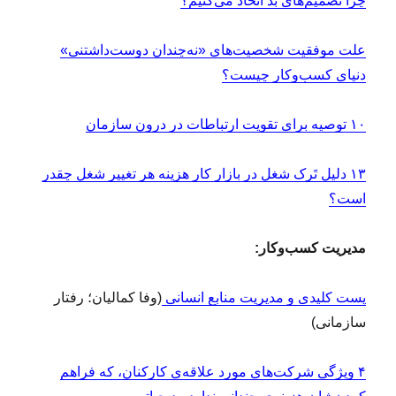
چرا تصمیم‌های بد اتخاذ می‌کنیم؟
ا
س
ت
علت موفقیت شخصیت‌های «نه‌چندان دوست‌داشتنی»
ک
دنیای کسب‌و‌کار چیست؟
ه
خ
و
۱۰ توصیه برای تقویت ارتباطات در درون سازمان
د
ب
ب
۱۳ دلیل تَرک شغل در بازار کار هزینه هر تغییر شغل چقدر
و
است؟
ی
د
!
مدیریت کسب‌وکار:
پست کلیدی و مدیریت منابع انسانی
(وفا کمالیان؛ رفتار
سازمانی)
۴ ویژگی شرکت‌های مورد علاقه‌ی کارکنان، که فراهم