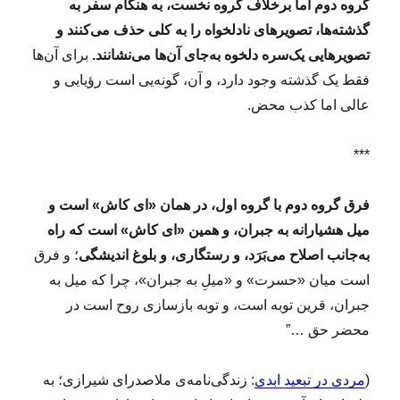
گروه دوم اما برخلاف گروه نخست، به هنگام سفر به
ت
گذشته‌ها، تصویرهای نادلخواه را به کلی حذف می‌کنند و
ر
ک
تصویرهایی یک‌سره دلخوه به‌جای آن‌ها می‌نشانند.
برای آن‌ها
م
فقط یک گذشته وجود دارد، و آن، گونه‌یی است رؤیایی و
ی‌
عالی اما کذب محض.
ک
ن
ن
***
د
؟
فرق گروه دوم با گروه اول، در همان «ای کاش» است و
میل هشیارانه به جبران، و همین «ای کاش» است که راه
به‌جانب اصلاح می‌بَرَد، و رستگاری، و بلوغ اندیشگی
؛ و فرق
است میان «حسرت» و «میلِ به جبران»، چرا که میل به
جبران، قرین توبه است، و توبه بازسازی روح است در
محضر حق …”
(
مردی در تبعید ابدی
: زندگی‌نامه‌ی ملاصدرای شیرازی؛ به