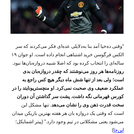
ن
آ
ن
ی
،
آ
ن
“وقتی ده‌خیا آمد بنا به‌دلایلی عده‌ای فکر می‌کردند که سر
ی
الکس فرگوسن خرید اشتباهی انجام داده است. او جوان ۱۹
!
ساله‌ای را انتخاب کرده بود که اصلا شبیه دروازه‌بان‌ها نبود.
روزنامه‌ها هر روز می‌نوشتند که چقدر دروازه‌بان بدی
است؛ ولی بعد از تنها شش ماه دیگر هیچ کس راجع به
عملکرد ضعیف وی صحبت نمی‌کرد. او منچستریونایتد را در
کورس قهرمانی نگه داشت. پشت سر گذاشتن آن دوران
سخت قدرت ذهن وی را نشان می‌دهد.
تنها مشکل این
است که وقتی یک دروازه بان هر هفته بهترین بازیکن میدان
می‌شود یعنی مشکلاتی در تیم وجود دارد.” (پیتر اشمایکل؛
این‌جا
)