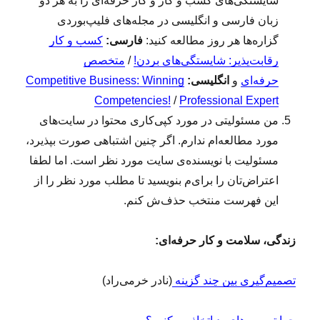
شایستگی‌های کسب و کار و کار حرفه‌ای را به هر دو
و
زبان فارسی و انگلیسی در مجله‌های فلیپ‌بوردی
ک
ا
گزاره‌ها هر روز مطالعه کنید:
فارسی:
کسب و کار
ر
رقابت‌پذیر: شایستگی‌های بردن!
/
متخصص
(
حرفه‌ای
و
انگلیسی:
Competitive Business: Winning
۱
۹
Competencies!
/
Professional Expert
۹
من مسئولیتی در مورد کپی‌کاری محتوا در سایت‌های
)
مورد مطالعه‌ام ندارم. اگر چنین اشتباهی صورت بپذیرد،
:
مُ
مسئولیت با نویسنده‌ی سایت مورد نظر است. اما لطفا
ش
اعتراض‌تان را برای‌م بنویسید تا مطلب مورد نظر را از
ک
این فهرست منتخب حذف‌ش کنم.
ه
م‌
چ
زندگی، سلامت و کار حرفه‌ای:
ن
ا
ن
تصمیم‌گیری بین چند گزینه
(نادر خرمی‌راد)
آ
ن