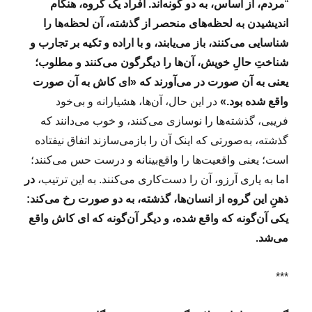
چ
“
مردم، از اساس، به دو گونه‌اند. افراد یک گروه، هنگام
ر
اندیشیدن به لحظه‌های منحصر از گذشته، آن لحظه‌ها را
ا
شناسایی می‌کنند، باز می‌یابند، و با اراده و تکیه بر تجارب و
ک
ا
شناختِ حالِ خویش، آن‌ها را دیگرگون می‌کنند و مطلوب؛
ر
یعنی به آن صورت در می‌‌آورند که «ای کاش به آن صورت
ک
واقع شده بود.»
در این حال، آن‌ها، هشیارانه و بی‌خود
ن
ا
فریبی، گذشته‌ها را نوسازی می‌کنند، و خوب می‌دانند که
ن
گذشته، به‌صورتی که اینک آن را بازمی‌سازند اتفاق نیفتاده
خ
است؛ یعنی واقعیت‌ها را واقع‌بینانه و درست حس می‌کنند؛
و
ب
اما به یاری آرزو، آن را دست‌کاری می‌کنند. به این ترتیب،
در
،
ذهنِ این گروه از انسان‌ها، گذشته، به دو صورت رخ می‌‌کند:
س
یکی آن‌گونه که واقع شده، و دیگر آن‌گونه که ای کاش واقع
ا
ز
می‌شد.
م
ا
***
ن
ر
ا