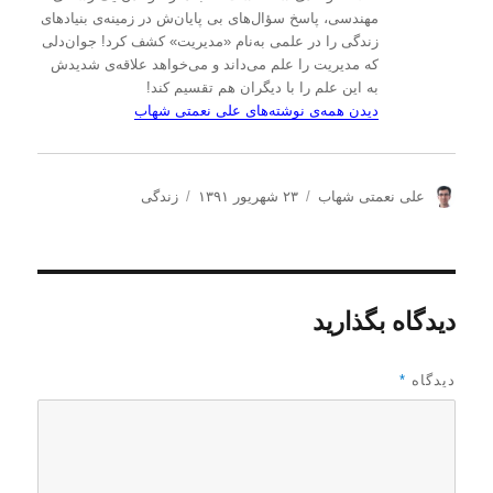
مهندسی، پاسخ سؤال‌های بی پایان‌ش در زمینه‌ی بنیادهای
زندگی را در علمی به‌نام «مدیریت» کشف کرد! جوان‌دلی
که مدیریت را علم می‌داند و می‌خواهد علاقه‌ی شدیدش
به این علم را با دیگران هم تقسیم کند!
دیدن همه‌ی نوشته‌های علی نعمتی شهاب
ن
ا
د
علی نعمتی شهاب
۲۳ شهریور ۱۳۹۱
زندگی
و
ر
س
ی
س
ت
س
ا
ه‌
ن
ل
ه
د
ش
ا
دیدگاه بگذارید
ه
د
ه
د
دیدگاه
*
ر