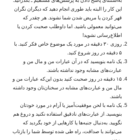
به‌استثنای پاسخ دادن به پرسش‌های مستقیم ـ بگذرانید.
و
این کار را البته باید طوری انجام دهید که دیگران نگران
ک
ا
قهر کردن یا مریض شدن شما نشوند. هر چقدر که
ر
می‌توانید معمولی باشید. اما داوطلب صحبت کردن یا
(
اطلاع‌رسانی نشوید!
۵
۲
روزی ۳۰ دقیقه در مورد یک موضوع خاص فکر کنید. با
)
۵ دقیقه در روز شروع کنید.
یک نامه بنویسید که در آن عبارات من و مال من و
عبارت‌های مشابه وجود نداشته باشند.
۱۵ دقیقه در روز صحبت کنید بدون این‌که عبارات من و
مال من و عبارت‌های مشابه در سخنان‌تان وجود داشته
باشند.
یک نامه‌ با لحن موفقیت‌آمیز یا آرام در مورد خودتان
بنویسید. از عبارت‌های نادقیق استفاده نکنید و دروغ هم
نگویید. به‌دنبال جنبه‌ها یا کارهایی از خود بگردید که
می‌توانند با صداقت، راه طی شده توسط شما را بازتاب