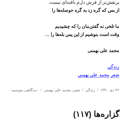
پرنقش‌تر از فرش دل‌م بافته‌ای نیست
)
از بس که گره زد به گره حوصله‌ها را
ما تلخی نه گفتن‌مان را که چشیدیم
وقت است بنوشیم از این پس بله‌ها را …
محمد علی بهمنی
زندگی
شعر
محمد علی بهمنی
ا
د
ب
ب
۲۲ دی ۱۳۹۰
زندگی
شعر
،
محمد علی بهمنی
دیدگاهی بنویسید
ر
س
ر
ر
س
ت
چ
ا
ا
ه‌
س
ی
گزاره‌ها (۱۱۷)
ل
ه
ب‌
گ
ش
ا
ه
ر
د
ا
ه‌