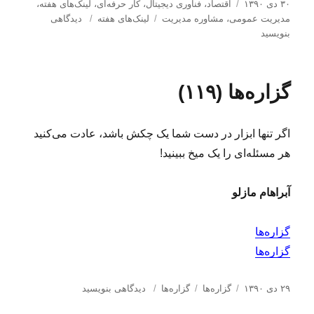
ا
د
۳۰ دی ۱۳۹۰
اقتصاد
،
فناوری دیجیتال
،
کار حرفه‌ای
،
لینک‌های هفته
،
ر
س
ب
ب
مدیریت عمومی
،
مشاوره مدیریت
لینک‌های هفته
دیدگاهی
س
ت
ر
ر
بنویسید
ا
ه‌
چ
ا
ل
ه
س
ی
ش
ا
ب‌
ل
گزاره‌ها (۱۱۹)
د
ه
ی
ه
ا
ن
د
ک‌
اگر تنها ابزار در دست شما یک چکش باشد، عادت می‌کنید
ر
ه
ا
‌هر مسئله‌ای را یک میخ ببینید!
ی
ه
آبراهام مازلو
ف
ت
ه
گزاره‌ها
(
گزاره‌ها
۷
۳
)
ا
د
ب
ب
۲۹ دی ۱۳۹۰
گزاره‌ها
گزاره‌ها
دیدگاهی بنویسید
ر
س
ر
ر