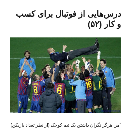
س
ت
چ
ا
ا
ه‌
س
ی
درس‌‌هایی از فوتبال برای کسب
ل
ه
ب‌
گ
ش
ا
ه
ز
و کار (۵۲)
د
ا
ا
ه
ر
د
ه‌
ر
ه
ا
(
۱
۱
۹
)
“من هرگز نگران داشتن یک تیم کوچک (از نظر تعداد بازیکن)