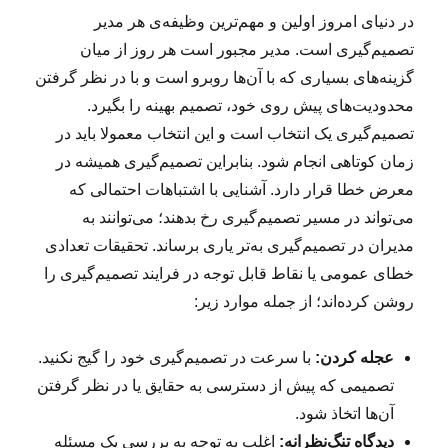
ه
ا
ت
در دنیای امروز اولین و مهم‌ترین وظیفه‌ی هر مدیر
د
م
ر
ر
تصمیم‌گیری است. مدیر مجبور است هر روز از میان
ی
گزینه‌های بسیاری که با آن‌ها روبرو است و با در نظر گرفتن
ن
محدودیت‌های پیش روی خود، تصمیم بهینه را بگیرد.
ب
ر
تصمیم‌گیری یک انتخاب است و این انتخاب معمولا باید در
ا
زمان کوتاهی انجام شود. بنابراین تصمیم‌گیری همیشه در
ی
معرض خطا قرار دارد. آشنایی با اشتباهات احتمالی که
خ
ل
می‌تواند در مسیر تصمیم‌گیری رخ بدهند؛ می‌توانند به
ا
مدیران در تصمیم‌گیری به‌تر یاری برساند. تحقیقات تعدادی
ق‌
خطای عمومی یا نقاط قابل توجه در فرایند تصمیم‌گیری را
ت
ر
روشن کرده‌اند؛ از جمله موارد زیر:
ک
ر
عجله کردن:
با سرعت در تصمیم‌گیری خود را گیج نکنید.
د
ن
تصمیمی که پیش از دسترسی به حقایق یا در نظر گرفتن
ذ
آن‌ها اتخاذ شود.
ه
دیدگاه تنگ‌نظرانه:
اغلب به توجه به بررسی یک مسئله
ن