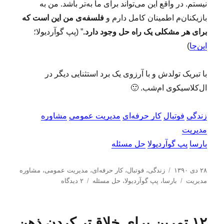
نیستم. در واقع این می‌تواند برای ما به‌تر باشد. من به
بازیکنان‌م اطمینان کامل دارم و
فلسفه‌ی من این است که
برای هر مشکلی یک راه حل وجود دارد.
” (پپ گوآردیولا؛
این‌جا
)
با تبریک تولدش و با آرزوی یک برد استثنایی دیگر در
ال‌کلاسیکوی ام‌شب. 🙂
زندگی
فوتبال
کار حرفه‌ای
مدیریت عمومی
مشاوره
مدیریت
بارسا
پپ گوآردیولا
حل مسئله
ا
د
۲۸ دی ۱۳۹۰
زندگی
،
فوتبال
،
کار حرفه‌ای
،
مدیریت عمومی
،
مشاوره
ر
ب
س
ب
مدیریت
بارسا
،
پپ گوآردیولا
،
حل مسئله
۲ دیدگاه
س
ر
ت
ر
ا
چ
ه‌
ا
ل
س
ه
ی
۱۲ تمرین برای خلاق‌تر کردن ذهن
ش
ب‌
ا
د