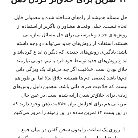
د
ه
ر
ه
ا
س‌‌
حل مسئله همیشه از راه‌های شناخته شده و معمولی قابل
د
ه
ر
ا
انجام نیست. خیلی وقت‌ها مشاوران ناگزیر از استفاده از
ی
روش‌های جدید و غیرسنتی برای حل مسائل سازمانی
ی
هستند. استفاده از روش‌های جدید می‌تواند دو وجه داشته
ا
ز
باشد: یادگیری روش‌های جدیدی که دیگران ابداع کرده‌اند و
ف
ابداع روش‌های جدید توسط خود فرد یا تیم. دومی نیازمند
و
خلاق بودن است. خلاقیت اگر چه می‌تواند یک ویژگی ذاتی
ت
ب
آدم‌ها باشد (بعضی آدم ها همیشه خلاق‌اند)؛ اما این‌طور هم
ا
نیست که خلاقیت صرفا ذاتی باشد. به‌همین دلیل روش‌های
ل
زیادی برای خلاق‌تر شدن ارایه شده است. در عین حال
ب
ر
تمریناتی هم برای افزایش توان خلاقیت ذهن وجود دارند که
ا
در این‌ پست ۱۲ تمرین ساده در این زمینه را مرور می‌کنیم:
ی
ک
س
روزی یک ساعت را بدون سخن گفتن در میان جمع ـ
ب