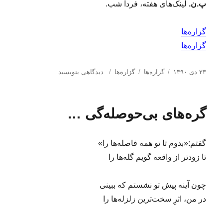
پ.ن.
لینک‌های هفته، فردا شب.
ه
(
۷
گزاره‌ها
۲
گزاره‌ها
)
ا
د
ب
ب
۲۳ دی ۱۳۹۰
گزاره‌ها
گزاره‌ها
دیدگاهی بنویسید
ر
س
ر
ر
س
ت
چ
ا
ا
ه‌
س
ی
گره‌های بی‌حوصله‌گی …
ل
ه
ب‌
گ
ش
ا
ه
ز
د
ا
ا
گفتم:«بدوم تا تو همه فاصله‌ها را»
ه
ر
د
ه‌
تا زودتر از واقعه گویم گله‌ها را
ر
ه
ا
چون آینه پیش تو نشستم که ببینی
(
۱
در من، اثرِ سخت‌ترین زلزله‌ها را
۱
۸