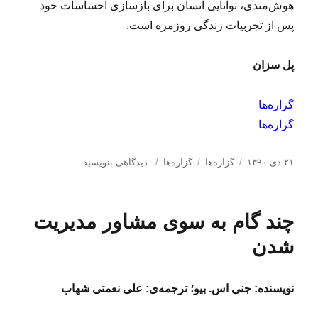
هوش‌مندی، توانایی انسان برای بازسازی احساسات خود
ه
ه
د
ا
پس از تجربیات زندگی روزمره است.
ر
ی
ب
پل سزان
ی‌
ح
و
گزاره‌ها
ص
گزاره‌ها
ل
ه‌
گ
ا
د
ب
ب
۲۱ دی ۱۳۹۰
گزاره‌ها
گزاره‌ها
دیدگاهی بنویسید
ی
ر
س
ر
ر
۸
س
ت
چ
ا
۲
ا
ه‌
س
ی
۳
چند گام به سوی مشاور مدیریت
ل
ه
ب‌
گ
۰
ش
ا
ه
ز
شدن
;
د
ا
ا
ه
ر
د
ه‌
نویسنده: جنی اس. بیو؛ ترجمه‌ی: علی نعمتی شهاب
ر
ه
ا