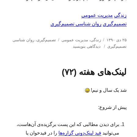
زندگی
مدیریت عمومی
تصمیم‌گیری
روان شناسی تصمیم‌گیری
ا
د
ب
۲۵ دی ۱۳۹۰
زندگی
،
مدیریت عمومی
تصمیم‌گیری
،
روان شناسی
ر
ب
س
ر
تصمیم‌گیری
دیدگاهی بنویسید
س
ت
ر
چ
ا
ا
ه‌
س
ل
ه
ی
ب‌
لینک‌های هفته (۷۲)
ش
ا
چ
ه
د
ن
ا
ه
د
شد یک سال و نیم!
د
خ
ر
ط
ا
پیش از شروع:
ی
ت
ص
برای دیدن مطالبی که این پست برگزیده‌ی آن‌هاست،
م
می‌توانید
فید لینک‌دونی گزاره‌ها
را در فیدخوان یا
ی