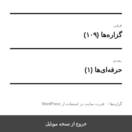
ر
قبلی
ا
گزاره‌ها (۱۰۹)
ن
و
ه
ش
ب
ت
بعدی
ه
ر
حرفه‌ای‌ها (۱)
ن
ق
و
ی
ب
ش
ل
ن
ت
ی
ه
گزاره‌ها
قدرت سایت در استفاده از WordPress
و
:
ب
ش
ع
خروج از نسخه موبایل
د
ت