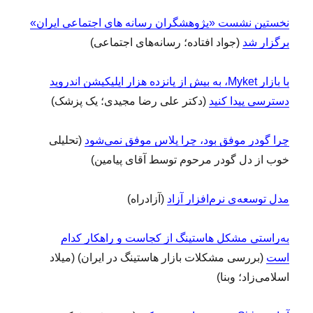
نخستین نشست «پژوهشگران رسانه های اجتماعی ایران»
برگزار شد
(جواد افتاده؛ رسانه‌های اجتماعی)
با بازار Myket، به بیش از پانزده هزار اپلیکیشن اندروید
دسترسی پیدا کنید
(دکتر علی رضا مجیدی؛ یک پزشک)
چرا گودر موفق بود، چرا پلاس موفق نمی‌شود
(تحلیلی
خوب از دل گودر مرحوم توسط آقای پیامین)
مدل توسعه‌ی نرم‌افزار آزاد
(آزادراه)
به‌راستی مشکل هاستینگ از کجاست و راهکار کدام
است
(بررسی مشکلات بازار هاستینگ در ایران) (میلاد
اسلامی‌زاد؛ وبنا)