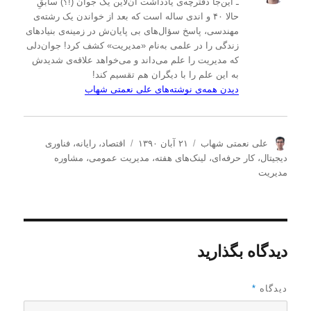
ـ این‌جا دفترچه‌ی یادداشت‌ آن‌لاین یک جوان (!؟) سابقِ
حالا ۴۰ و اندی ساله است که بعد از خواندن یک رشته‌ی
مهندسی، پاسخ سؤال‌های بی پایان‌ش در زمینه‌ی بنیادهای
زندگی را در علمی به‌نام «مدیریت» کشف کرد! جوان‌دلی
که مدیریت را علم می‌داند و می‌خواهد علاقه‌ی شدیدش
به این علم را با دیگران هم تقسیم کند!
دیدن همه‌ی نوشته‌های علی نعمتی شهاب
ن
ا
د
علی نعمتی شهاب
۲۱ آبان ۱۳۹۰
اقتصاد
،
رایانه
،
فناوری
و
ر
س
دیجیتال
،
کار حرفه‌ای
،
لینک‌های هفته
،
مدیریت عمومی
،
مشاوره
ی
س
ت
مدیریت
س
ا
ه‌
ن
ل
ه
د
ش
ا
ه
د
ه
دیدگاه بگذارید
د
ر
دیدگاه
*