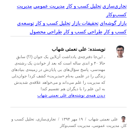
تجاری‌سازی
تحلیل کسب و کار
مدیریت عمومی
مدیریت
کسب‌و‌کار
بازار گوشه‌ای
تحقیقات بازار
تحلیل کسب و کار
توسعه‌ی
کسب و کار
طراحی کسب و کار
طراحی محصول
نویسنده:
علی نعمتی شهاب
ـ این‌جا دفترچه‌ی یادداشت‌ آن‌لاین یک جوان (!؟) سابقِ
حالا ۴۰ و اندی ساله است که بعد از خواندن یک رشته‌ی
مهندسی، پاسخ سؤال‌های بی پایان‌ش در زمینه‌ی بنیادهای
زندگی را در علمی به‌نام «مدیریت» کشف کرد! جوان‌دلی
که مدیریت را علم می‌داند و می‌خواهد علاقه‌ی شدیدش
به این علم را با دیگران هم تقسیم کند!
دیدن همه‌ی نوشته‌های علی نعمتی شهاب
ن
ا
د
علی نعمتی شهاب
۱۹ مهر ۱۳۹۴
تجاری‌سازی
،
تحلیل كسب و
و
ر
س
كار
،
مدیریت عمومی
،
مدیریت كسب‌و‌كار
ی
س
ت