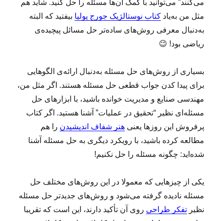
می‌کنند” می‌توانید با کمک آن‌ها مسئله را حل کنید. شاید هم
ئ
ل
مثل من به‌یاد
کتاب نوستالژیک جورج پولیا
بیفتید که البته
ه
به‌دنبال معرفی روش‌های ساده‌تر حل مسائل پیچیده‌ی
ریاضی بود! 😉
بسیاری از روش‌های حل مسئله به‌دنبال ارائه‌ی الگوهایی
برای پیدا کدن جواب قطعی حل مسئله هستند. اگر مثل من،
مهندسی صنایع و مدیریت خوانده باشید، با ابزارهای حل
مسئله‌ای نظیر “تحقیق در عملیات” آشنا هستید. اگر کتاب
پرفروش این روزها یعنی
هنر شفاف اندیشیدن
را هم
مطالعه کرده باشید، با رویکرد دیگری به حل مسئله آشنا
شده‌اید: چگونه مسئله را حل نکنیم!
یکی از چیزهایی که معمولا در این روش‌های مختلف حل
مسئله نادیده گرفته می‌شود و روش‌های جدیدتر حل مسئله
نظیر
تفکر طراحی
روی آن تأکید دارند، این است که تقریبا