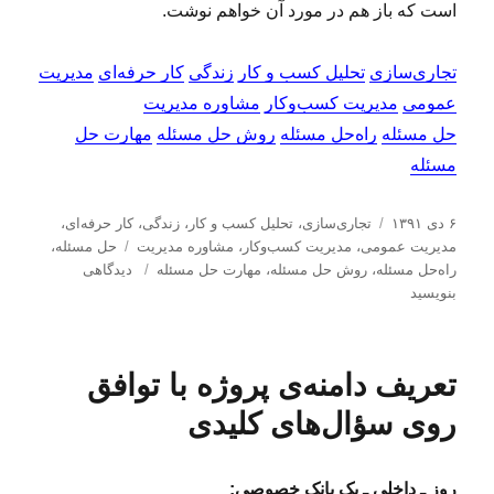
است که باز هم در مورد آن خواهم نوشت.
تجاری‌سازی
تحلیل کسب و کار
زندگی
کار حرفه‌ای
مدیریت
عمومی
مدیریت کسب‌و‌کار
مشاوره مدیریت
حل مسئله
راه‌حل مسئله
روش حل مسئله
مهارت حل
مسئله
ا
د
۶ دی ۱۳۹۱
تجاری‌سازی
،
تحلیل كسب و كار
،
زندگی
،
کار حرفه‌ای
،
ر
س
ب
مدیریت عمومی
،
مدیریت كسب‌و‌كار
،
مشاوره مدیریت
حل مسئله
،
س
ت
ب
ر
راه‌حل مسئله
،
روش حل مسئله
،
مهارت حل مسئله
دیدگاهی
ا
ه‌
ر
چ
بنویسید
ل
ه
ا
س
ش
ا
ی
ب‌
د
س
ه
تعریف دامنه‌ی پروژه با توافق
ه
ؤ
ا
د
ا
روی سؤال‌های کلیدی
ر
ل
د
ر
روز ـ داخلی ـ یک بانک خصوصی: