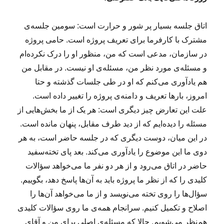
س
ت
پ
اتاق جلسه بسیار پر شور و حرارت است: سومین جلسه‌ی
ر
مشترک با کارفرما برای تعریف پروژه است. حامی پروژه
س
در سازمان، مدعی است که من، منظور او را درک نکرده‌ام
ی
د
و مسئله‌ی مورد نظر من، مسئله‌ی او نیست. در مقابل من
ن
هم یادآوری می‌کنم که او در طی جلسات گذشته و حتا
ی
امروز، بارها تعریف و دامنه‌ی پروژه را تغییر داده است.
ع
ن
علت این تعارض چیز دیگری است: هر یک از ما بخش‌هایی از
ی
مسئله را دیده‌ایم که از دید طرف مقابل، پنهان مانده است.
چ
در این میان، دوست دیگری که در جلسه حاضر است، به هر
ه
!
دوی ما این موضوع را یادآوری می‌کند. بعد پای تخته‌سفید
؟
حاضر در اتاق می‌رود و از هر دو نفر ما می‌خواهد سؤالات
کلیدی را که از نظر ما پروژه باید به آن‌ها پاسخ دهد، بگوییم.
سؤال‌ها را روی تخته می‌نویسد و از ما می‌خواهد آن‌ها را
اصلاح و تکمیل کنیم. سرانجام همه‌ی ما روی سؤالات کلیدی
هم‌نظر می‌شویم. حالا که مسئله‌ی اصلی برای من و آقای