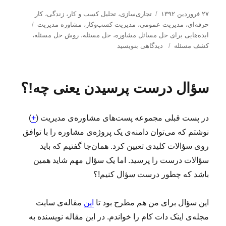
ا
د
۲۷ فروردین ۱۳۹۲
تجاری‌سازی
،
تحلیل كسب و كار
،
زندگی
،
کار
ر
س
ب
حرفه‌ای
،
مدیریت عمومی
،
مدیریت كسب‌و‌كار
،
مشاوره مدیریت
س
ت
ر
ایده‌هایی برای حل مسائل مشاوره
،
حل مسئله
،
روش حل مسئله
،
ا
ب
ه‌
چ
كشف مسئله
دیدگاهی بنویسید
ل
ر
ه
س
ش
ا
ا
ب‌
د
ی
ه
سؤال درست پرسیدن یعنی چه!؟
ه
ا
ا
د
ز
ر
م
در پست قبلی مجموعه پست‌های مشاوره‌ی مدیریت (
+
)
س
ئ
نوشتم که می‌توان دامنه‌ی یک پروژه‌ی مشاوره را با توافق
ل
روی سؤالات کلیدی تعیین کرد. همان‌جا گفتیم که باید
ه‌
سؤالات درست را پرسید. اما یک سؤال مهم شاید همین
ی
و
باشد که چطور درست سؤال کنیم!؟
ا
ق
این سؤال برای من هم مطرح بود تا
این
مقاله‌ی سایت
ع
ی
مجله‌ی اینک دات کام را خواندم. در این‌ مقاله نویسنده به
ت