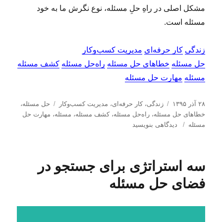
مشکل اصلی در راهِ حلِ مسئله، نوع نگرش ما به خود
مسئله است.
زندگی
کار حرفه‌ای
مدیریت کسب‌و‌کار
حل مسئله
خطاهای حل مسئله
راه‌حل مسئله
کشف مسئله
مسئله
مهارت حل مسئله
ا
د
ب
۲۸ آذر ۱۳۹۵
زندگی
،
کار حرفه‌ای
،
مدیریت كسب‌و‌كار
حل مسئله
،
ر
س
ر
خطاهای حل مسئله
،
راه‌حل مسئله
،
كشف مسئله
،
مسئله
،
مهارت حل
س
ب
ت
چ
مسئله
دیدگاهی بنویسید
ا
ر
ه‌
س
ل
ا
ه
ب‌
ش
ی
ا
ه
سه استراتژی برای جستجو در
د
چ
ا
ه
ن
فضای حل مسئله
د
د
ر
گ
ز
ا