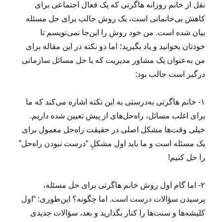
نقل از خانم روزانه هاگرتی که یک فعال اجتماعی برای
ا
کاهش بی‌خانمانی است، یک روش جالب برای حل مسئله
م
س
بیان شده است. من خود روش را این‌جا نمی‌نویسم تا
ئ
خودتان بخوانید و یاد بگیرید؛ اما دو نکته در این مقاله برای
ل
من به‌عنوان یک مشاور مدیریت که با حل مسائل سازمانی
ه‌
ی
درگیر است جالب بود:
ق
ر
۱- خانم هاگرتی به‌درستی به این نکته اشاره می‌کند که ما
ا
ر
برای اغلب مسائل، راه‌حل‌های از پیش تعیین شده داریم.
د
خیلی وقت‌ها مشکل اصلی در حقیقت راه‌حل معمول برای
ا
یک مسئله است و ما باید اول مشکلِ “درست نبودن راه‌حل”
د
ی
را حل کنیم!
!
۲- اما گام اول روش خانم هاگرتی برای حل مسئله،
پرسیدن سؤالات درست است. اما چگونه؟ این‌طوری: “اول
کلیشه‌ها و سنت‌ها را کنار بگذارید و بعد، سؤالات جدیدی