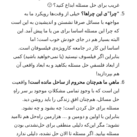
غریب برای حل مسئله ابداع کنید؟ 🙂
“چرا”ی این چراها؟
خیلی از وقت‌ها رویکرد ما به
مواجهه با مسائل صرفا نشستن و اندیشیدن به این است
که چرا این مسئله اساسا برای من یا ما پیش آمد. این
البته بسیار هم در جای خودش خوب است؛ اما
اساسا این کار در جامعه کارویژه‌ی فیلسوفان است.
بنابراین اگر فیلسوف نیستید (یا نمی‌خواهید باشید) کمی
از ابعاد فلسفیِ حل مسئله بکاهید و به ابعاد واقعی آن
هم بپردازید!
ماهیِ ما هم‌چنان محروم از ساحل مانده است!
واقعیت
این است که با وجودِ تمامی مشکلاتِ موجود بر سر راهِ
حل مسائل، هم‌چنان افقِ زندگی را باید روشن دید.
مسئله برای حل کردن است؛ چه بشود و چه نشود.
بنابراین با اولین و دومین و … هزارمین راه‌حل هم ناامید
نشوید؛ مگر این‌که دلیلی منطقی برای حل‌نشدنی بودن
مسئله بیابید. اگر مسئله تا الان حل نشده، دلیلی ندارد