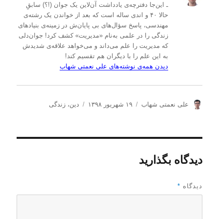
ـ این‌جا دفترچه‌ی یادداشت‌ آن‌لاین یک جوان (!؟) سابقِ
حالا ۴۰ و اندی ساله است که بعد از خواندن یک رشته‌ی
مهندسی، پاسخ سؤال‌های بی پایان‌ش در زمینه‌ی بنیادهای
زندگی را در علمی به‌نام «مدیریت» کشف کرد! جوان‌دلی
که مدیریت را علم می‌داند و می‌خواهد علاقه‌ی شدیدش
به این علم را با دیگران هم تقسیم کند!
دیدن همه‌ی نوشته‌های علی نعمتی شهاب
ن
ا
د
علی نعمتی شهاب
۱۹ شهریور ۱۳۹۸
دین
،
زندگی
و
ر
س
ی
س
ت
س
ا
ه‌
ن
ل
ه
د
ش
ا
دیدگاه بگذارید
ه
د
ه
د
دیدگاه
*
ر