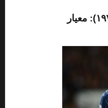
درس‌هایی از فوتبال برای کسب و کار (۱۹۷): معیار