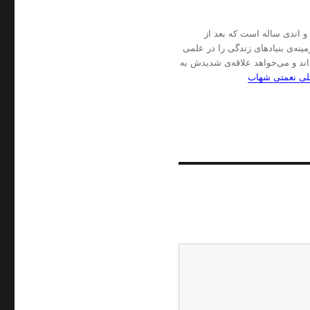
ـ این‌جا دفترچه‌ی یادداشت‌ آن‌لاین یک جوان (!؟) سابقِ حالا ۴۰ و اندی ساله است که بعد از
نه‌ی بنیادهای زندگی را در علمی
اند و می‌خواهد علاقه‌ی شدیدش به
علی نعمتی شهاب