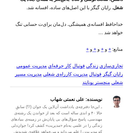
شغل.
رایان گیگز با این اصل‌های ساده، افسانه شد.
خداحافظ افسانه‌ی همیشگی. دل‌مان برای‌ت حسابی تنگ
خواهد شد …
منابع:
+
و
+
و
+
و
+
تجاری‌سازی
زندگی
فوتبال
کار حرفه‌ای
مدیریت عمومی
رایان گیگز
فوتبال
مدیریت کارراه‌ی شغلی
مدیریت مسیر
شغلی
منچستر یونایتد
نویسنده:
علی نعمتی شهاب
ـ این‌جا دفترچه‌ی یادداشت‌ آن‌لاین یک جوان (!؟) سابقِ
حالا ۴۰ و اندی ساله است که بعد از خواندن یک رشته‌ی
مهندسی، پاسخ سؤال‌های بی پایان‌ش در زمینه‌ی بنیادهای
زندگی را در علمی به‌نام «مدیریت» کشف کرد! جوان‌دلی
که مدیریت را علم می‌داند و می‌خواهد علاقه‌ی شدیدش