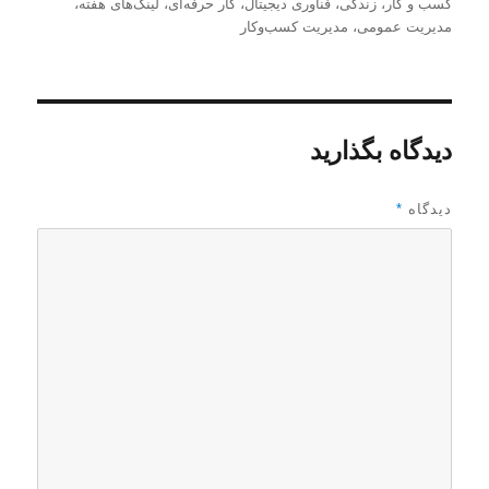
و
ر
س
كسب و كار
،
زندگی
،
فناوری دیجیتال
،
کار حرفه‌ای
،
لینک‌های هفته
،
ی
س
ت
مدیریت عمومی
،
مدیریت كسب‌و‌كار
س
ا
ه‌
ن
ل
ه
د
ش
ا
ه
د
ه
دیدگاه بگذارید
د
ر
دیدگاه
*