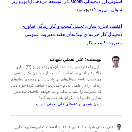
استونی ارز دیجیتالی Estcoin را توسعه می‌دهد؛ آیا یورو زیر
سؤال می‌رود؟
(دیجیاتو)
اقتصاد
تجاری‌سازی
تحلیل کسب و کار
زندگی
فناوری
دیجیتال
کار حرفه‌ای
لینک‌های هفته
مدیریت عمومی
مدیریت کسب‌و‌کار
نویسنده:
علی نعمتی شهاب
ـ این‌جا دفترچه‌ی یادداشت‌ آن‌لاین یک جوان (!؟) سابقِ
حالا ۴۰ و اندی ساله است که بعد از خواندن یک رشته‌ی
مهندسی، پاسخ سؤال‌های بی پایان‌ش در زمینه‌ی بنیادهای
زندگی را در علمی به‌نام «مدیریت» کشف کرد! جوان‌دلی
که مدیریت را علم می‌داند و می‌خواهد علاقه‌ی شدیدش
به این علم را با دیگران هم تقسیم کند!
دیدن همه‌ی نوشته‌های علی نعمتی شهاب
ن
ا
د
علی نعمتی شهاب
۲ دی ۱۳۹۶
اقتصاد
،
تجاری‌سازی
،
تحلیل