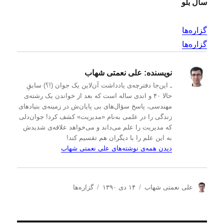
سال بلو
گزاره‌ها
گزاره‌ها
نویسنده:
علی نعمتی شهاب
ـ این‌جا دفترچه‌ی یادداشت‌ آن‌لاین یک جوان (!؟) سابقِ
حالا ۴۰ و اندی ساله است که بعد از خواندن یک رشته‌ی
مهندسی، پاسخ سؤال‌های بی پایان‌ش در زمینه‌ی بنیادهای
زندگی را در علمی به‌نام «مدیریت» کشف کرد! جوان‌دلی
که مدیریت را علم می‌داند و می‌خواهد علاقه‌ی شدیدش
به این علم را با دیگران هم تقسیم کند!
دیدن همه‌ی نوشته‌های علی نعمتی شهاب
ن
ا
د
علی نعمتی شهاب
۱۴ دی ۱۳۹۰
گزاره‌ها
و
ر
س
ی
س
ت
س
ا
ه‌