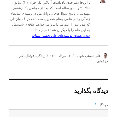
ـ این‌جا دفترچه‌ی یادداشت‌ آن‌لاین یک جوان (!؟) سابقِ
حالا ۴۰ و اندی ساله است که بعد از خواندن یک رشته‌ی
مهندسی، پاسخ سؤال‌های بی پایان‌ش در زمینه‌ی بنیادهای
زندگی را در علمی به‌نام «مدیریت» کشف کرد! جوان‌دلی
که مدیریت را علم می‌داند و می‌خواهد علاقه‌ی شدیدش
به این علم را با دیگران هم تقسیم کند!
دیدن همه‌ی نوشته‌های علی نعمتی شهاب
ن
ا
د
علی نعمتی شهاب
۱۲ مرداد ۱۳۹۰
زندگی
،
فوتبال
،
کار
و
ر
س
حرفه‌ای
ی
س
ت
س
ا
ه‌
ن
ل
ه
د
ش
ا
ه
د
دیدگاه بگذارید
ه
د
ر
دیدگاه
*