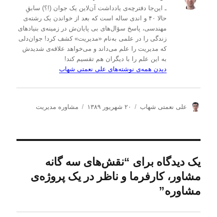
ـ این‌جا دفترچه‌ی یادداشت‌ آن‌لاین یک جوان (!؟) سابقِ
حالا ۴۰ و اندی ساله است که بعد از خواندن یک رشته‌ی
مهندسی، پاسخ سؤال‌های بی پایان‌ش در زمینه‌ی بنیادهای
زندگی را در علمی به‌نام «مدیریت» کشف کرد! جوان‌دلی
که مدیریت را علم می‌داند و می‌خواهد علاقه‌ی شدیدش
به این علم را با دیگران هم تقسیم کند!
دیدن همه‌ی نوشته‌های علی نعمتی شهاب
ن
ا
د
علی نعمتی شهاب
۲۰ شهریور ۱۳۸۹
مشاوره مدیریت
و
ر
س
ی
س
ت
س
ا
ه‌
ن
ل
ه
د
ش
ا
یک دیدگاه برای “نقش‌های سه گانه
ه
د
مشاور، کارفرما و ناظر در یک پروژه‌ی
ه
د
مشاوره”
ر