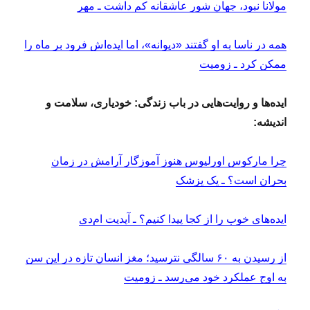
مولانا نبود، جهان شور عاشقانه کم داشت ـ مهر
همه در ناسا به او ‌گفتند «دیوانه»، اما ایده‌اش فرود بر ماه را
ممکن کرد ـ زومیت
ایده‌ها و روایت‌هایی در باب زندگی: خودیاری، سلامت و
اندیشه:
چرا مارکوس اورلیوس هنوز آموزگار آرامش در زمان
بحران است؟ ـ یک پزشک
ایده‌های خوب را از کجا پیدا کنیم؟ ـ آپدیت ام‌دی
از رسیدن به ۶۰ سالگی نترسید؛ مغز انسان تازه در این سن
به اوج عملکرد خود می‌رسد ـ زومیت