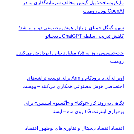
مایکروسافت: بیل گیتس مخالف سرمایه‌گذاری ما در
OpenAI بود ـ زومیت
سهم گوگل جمنای از بازار هوش مصنوعی دو برابر شد؛
کاهش تدریجی سلطه ChatGPT ـ دیجیاتو
چت‌جی‌پی‌تی روزانه ۲٫۵ میلیارد پیام را پردازش می‌کند ـ
زومیت
اوپن‌ای‌آی با برودکام و Arm برای توسعه تراشه‌های
اختصاصی هوش مصنوعی همکاری می‌کنند – پیوست
نگاهی به روند کار «نوکیا» و «آکسیوم اسپیس» برای
برقراری اینترنت ۴G روی ماه – ایسنا
اقتصاد
اقتصاد دیجیتال و فناوری‌های نوظهور
اقتصاد