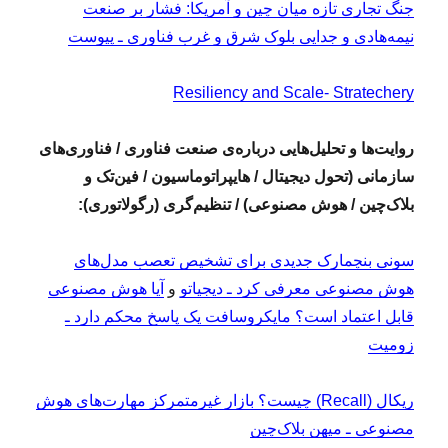
جنگ تجاری تازه میان چین و آمریکا: فشار بر صنعت
نیمه‌هادی و جدایی بلوک شرق و غرب فناوری ـ پیوست
Resiliency and Scale- Stratechery
روایت‌ها و تحلیل‌هایی درباره‌ی صنعت فناوری / فناوری‌های
سازمانی (تحول دیجیتال / هایپراتوماسیون / فین‌تک و
بلاک‌چین / هوش مصنوعی) / تنظیم‌گری (رگولاتوری):
سونی بنچمارک جدیدی برای تشخیص تعصب مدل‌های
هوش مصنوعی معرفی کرد ـ دیجیاتو
و
آیا هوش مصنوعی
قابل اعتماد است؟ مایکروسافت یک پاسخ محکم دارد ـ
زومیت
‏ریکال (Recall) چیست؟ بازار غیرمتمرکز مهارت‌های هوش
مصنوعی ـ میهن بلاک‌چین