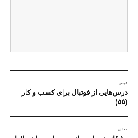
ر
قبلی
ا
درس‌هایی از فوتبال برای کسب و کار
ن
و
(۵۵)
ه
ش
ب
ت
ه
ر
بعدی
ق