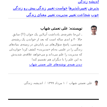
اندیشه
زندگی
پذیرش
تغییرناپذیرها
خواست تغییر
زندگی پیش رو
زندگی
خوب
شجاعت تغییر
مدیریت تغییر
معنای زندگی
نویسنده:
علی نعمتی شهاب
ـ این‌جا دفترچه‌ی یادداشت‌ آن‌لاین یک جوان (!؟) سابقِ
حالا ۴۰ و اندی ساله است که بعد از خواندن یک رشته‌ی
مهندسی، پاسخ سؤال‌های بی پایان‌ش در زمینه‌ی بنیادهای
زندگی را در علمی به‌نام «مدیریت» کشف کرد! جوان‌دلی
که مدیریت را علم می‌داند و می‌خواهد علاقه‌ی شدیدش
به این علم را با دیگران هم تقسیم کند!
دیدن همه‌ی نوشته‌های علی نعمتی شهاب
ن
ا
د
علی نعمتی شهاب
۱ مرداد ۱۳۹۹
اندیشه
،
زندگی
و
ر
س
ی
س
ت
س
ا
ه‌
ن
ل
ه