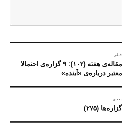
ر
قبلی
ا
مقاله‌ی هفته (۱۰۲): ۹ گزاره‌ی احتمالا
ن
و
معتبر درباره‌ی «آینده»
ه
ش
ب
ت
ه
ر
بعدی
ق
گزاره‌ها (۲۷۵)
ن
ی
ب
و
ل
ن
ش
ی