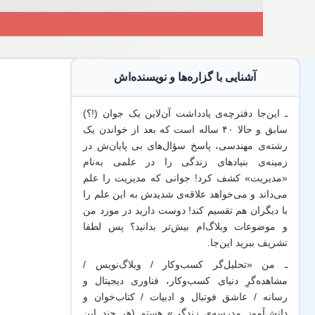
آشنایی با گزاره‌ها و نویسنده‌اش
ـ این‌جا دفترچه‌ی یادداشت‌ آن‌لاین یک جوان (!؟)
سابق و حالا ۴۰ ساله است که بعد از خواندن یک
رشته‌ی مهندسی، پاسخ سؤال‌های بی پایان‌ش در
زمینه‌ی بنیادهای زندگی را در علمی به‌نام
«مدیریت» کشف کرد! جوانی که مدیریت
را علم
می‌داند
و می‌خواهد
علاقه‌ی شدیدش به این علم
را
با
دیگران هم
تقسیم کند! دوست دارید در مورد من
و موضوعات وبلاگ‌ام بیش‌تر بدانید؟ پس لطفا
تشریف ببرید
این‌جا
.
ـ من «تحلیل‌گر کسب‌وکار / وبلاگ‌نویس /
مشاهده‌گرِ دنیای کسب‌وکار، فناوری دیجیتال و
رسانه / عاشق فوتبال و ادبیات / کتاب‌خوان و
دانش‌آموز مدرسه‌ی زندگی» هستم (هر چند این