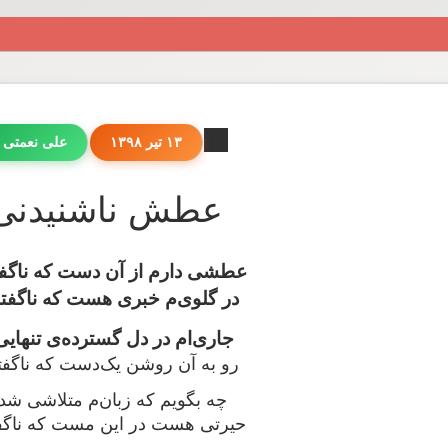
۱۳ تیر ۱۳۹۸
علی نعمتی 
عطش ناشنیدنی .
عطشی دارم از آن دست که ناگف
در گلوی‌م خبری هست که ناگف
جاری‌ام در دل گسترده‌ی تنها
رو به آن روشن یک‌دست که ناگف
چه بگویم که زبان‌م متلاشی ش
حیرتی هست در این مست که ناگ