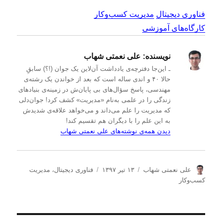
فناوری دیجیتال
مدیریت کسب‌و‌کار
کارگاه‌های آموزشی
نویسنده:
علی نعمتی شهاب
ـ این‌جا دفترچه‌ی یادداشت‌ آن‌لاین یک جوان (!؟) سابقِ
حالا ۴۰ و اندی ساله است که بعد از خواندن یک رشته‌ی
مهندسی، پاسخ سؤال‌های بی پایان‌ش در زمینه‌ی بنیادهای
زندگی را در علمی به‌نام «مدیریت» کشف کرد! جوان‌دلی
که مدیریت را علم می‌داند و می‌خواهد علاقه‌ی شدیدش
به این علم را با دیگران هم تقسیم کند!
دیدن همه‌ی نوشته‌های علی نعمتی شهاب
ن
ا
د
علی نعمتی شهاب
۱۳ تیر ۱۳۹۷
فناوری دیجیتال
،
مدیریت
و
ر
س
كسب‌و‌كار
ی
س
ت
س
ا
ه‌
ن
ل
ه
د
ش
ا