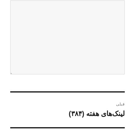
ر
قبلی
ا
لینک‌های هفته (۳۸۴)
ن
و
ه
ش