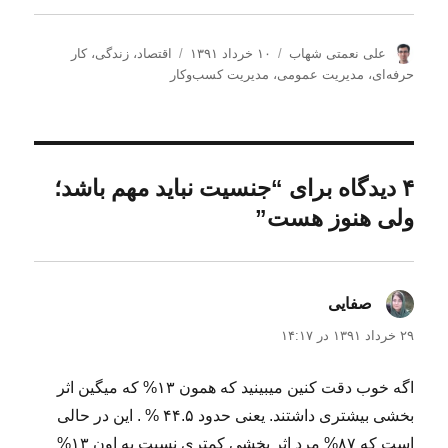
ن
ا
د
علی نعمتی شهاب
۱۰ خرداد ۱۳۹۱
اقتصاد
،
زندگی
،
کار
و
ر
س
حرفه‌ای
،
مدیریت عمومی
،
مدیریت كسب‌و‌كار
ی
س
ت
س
ا
ه‌
ن
ل
ه
د
ش
ا
ه
د
۴ دیدگاه برای “جنسیت نباید مهم باشد؛
ه
ولی هنوز هست”
د
ر
صفایی
گفت:
۲۹ خرداد ۱۳۹۱ در ۱۴:۱۷
اگه خوب دقت کنین میبینید که همون ۱۳% که میگین اثر
بخشی بیشتری داشتند. یعنی حدود ۴۴.۵ % . این در حالی
است که ۸۷% مرد اثر بخشی کمتری نسبت به اون ۱۳%