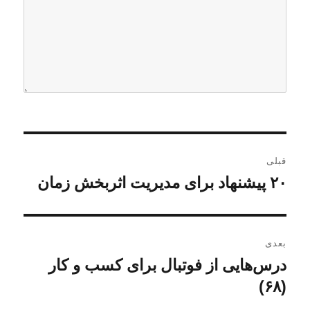
ر
قبلی
ا
۲۰ پیشنهاد برای مدیریت اثربخش زمان
ن
و
ه
ش
ب
ت
بعدی
ه
ر
درس‌هایی از فوتبال برای کسب و کار
ن
ق
و
(۶۸)
ی
ب
ش