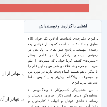
آشنایی با گزاره‌ها و نویسنده‌اش
ـ این‌جا دفترچه‌ی یادداشت‌ آن‌لاین یک جوان (!؟)
سابق و حالا ۴۰ ساله است که بعد از خواندن یک
رشته‌ی مهندسی، پاسخ سؤال‌های بی پایان‌ش در
زمینه‌ی بنیادهای زندگی را در علمی به‌نام
«مدیریت» کشف کرد! جوانی که مدیریت
را علم
گاه
می‌داند
و می‌خواهد
علاقه‌ی شدیدش به این علم
را
با
دیگران هم
تقسیم کند! دوست دارید در مورد من
آدمی تنهاتر از آ
و موضوعات وبلاگ‌ام بیش‌تر بدانید؟ پس لطفا
***
تشریف ببرید
این‌جا
.
ـ من «تحلیل‌گر کسب‌وکار / وبلاگ‌نویس /
گاه
مشاهده‌گرِ دنیای کسب‌وکار، فناوری دیجیتال و
تنهایی تنهاتر از 
رسانه / عاشق فوتبال و ادبیات / کتاب‌خوان و
دانش‌آموز مدرسه‌ی زندگی» هستم (هر چند این