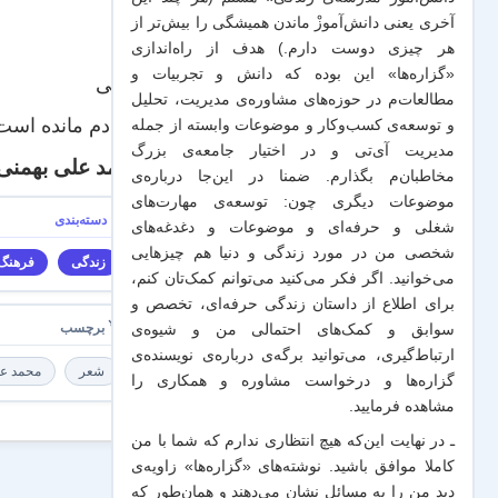
***
آخری یعنی دانش‌آموزْ ماندن همیشگی را بیش‌تر از
تنها
هر چیزی دوست دارم.) هدف از راه‌اندازی
«گزاره‌ها» این بوده که دانش و تجربیات‌ و
تنهایی
مطالعات‌م در حوزه‌های مشاوره‌ی مدیریت، تحلیل
به یادم مانده اس
و توسعه‌ی کسب‌وکار و موضوعات وابسته از جمله
مدیریت آی‌تی و در اختیار جامعه‌ی بزرگ
محمد علی بهمنی
مخاطبان‌م بگذارم. ضمنا در این‌جا درباره‌ی
موضوعات دیگری چون: توسعه‌ی مهارت‌های
شغلی و حرفه‌ای و موضوعات و دغدغه‌های
شخصی من در مورد زندگی و دنیا هم چیزهایی
زندگی
فرهنگ 
می‌خوانید. اگر فکر می‌کنید می‌توانم کمک‌تان کنم،
برای اطلاع از داستان زندگی حرفه‌ای، تخصص و
سوابق و کمک‌های احتمالی من و شیو‌ه‌ی
ارتباط‌گیری، می‌توانید برگه‌ی
درباره‌ی نویسنده‌ی
شعر
محمد عل
گزاره‌ها و درخواست مشاوره و همکاری
را
مشاهده فرمایید.
ـ در نهایت این‌که هیچ انتظاری ندارم که شما با من
کاملا موافق باشید. نوشته‌های «گزاره‌ها» زاویه‌ی
دید من را به مسائل نشان می‌دهند و همان‌طور که