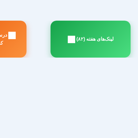
راهبری
درس‌
نوشته
لینک‌های هفته (۸۲)
مطلب
م
کس
بعدی:
ق